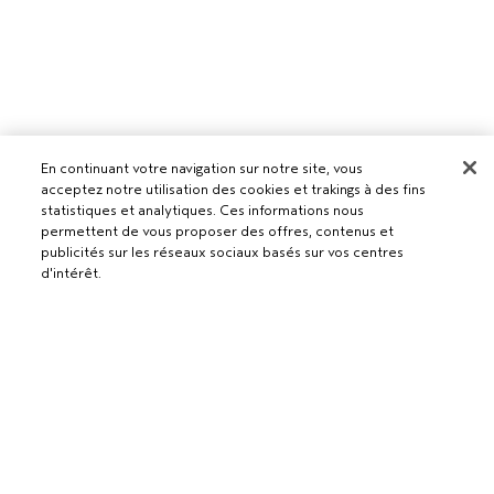
En continuant votre navigation sur notre site, vous
acceptez notre utilisation des cookies et trakings à des fins
statistiques et analytiques. Ces informations nous
Pour les professionnels
permettent de vous proposer des offres, contenus et
publicités sur les réseaux sociaux basés sur vos centres
DEVENIR UN SALON AVEDA
d'intérêt.
Besoin d’aide ?
RETOURS ET ÉCHANGES
APPELEZ LE +41315280239
Politique de confidentialité
ÉPUISÉ
PARLEZ-NOUS
CONDITIONS GÉNÉRALES
SERVICE CLIENT
CONDITIONS DE VENTE
CONTACTER LE FABRICANT
POLITIQUE DE CONFIDENTIALITÉ
PUBLICITÉ BASÉE SUR LES INTÉRÊTS
EMPLOIS