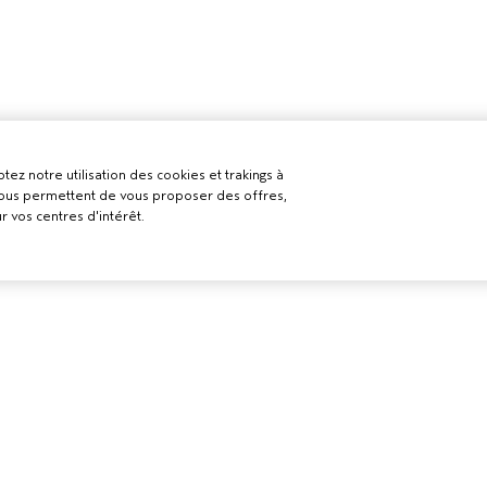
tez notre utilisation des cookies et trakings à
 nous permettent de vous proposer des offres,
r vos centres d'intérêt.
BESOIN D’AIDE ?
POLITIQUE D
ELS
CONFIDENTI
RETOURS ET ÉCHANGES
LON AVEDA
CONDITIONS 
APPELEZ LE +41315280239
CONDITIONS 
PARLEZ-NOUS
POLITIQUE DE
SERVICE CLIENT
CONFIDENTIAL
CONTACTER LE FABRICANT
PUBLICITÉ BAS