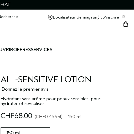
CHAT
Recherche
Localisateur de magasin
S’inscrire
0
UVRIR
OFFRES
SERVICES
ALL-SENSITIVE LOTION
Donnez le premier avis !
Hydratant sans arôme pour peaux sensibles, pour
hydrater et revitaliser.
CHF68.00
CHF0.45
/ml
150 ml
150 ml