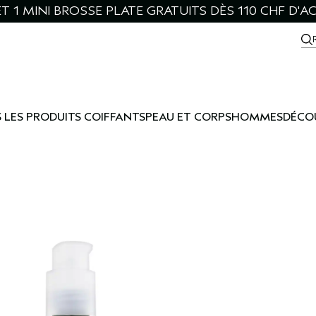
ET 1 MINI BROSSE PLATE GRATUITS DÈS 110 CHF D'A
 LES PRODUITS COIFFANTS
PEAU ET CORPS
HOMMES
DÉCO