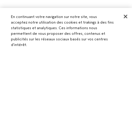
En continuant votre navigation sur notre site, vous
acceptez notre utilisation des cookies et trakings à des fins
statistiques et analytiques. Ces informations nous
Pour les professionnels
permettent de vous proposer des offres, contenus et
publicités sur les réseaux sociaux basés sur vos centres
DEVENIR UN SALON AVEDA
d'intérêt.
Besoin d’aide ?
RETOURS ET ÉCHANGES
APPELEZ LE +41315280239
Politique de confidentialité
AJOUTER AU PANIER
PARLEZ-NOUS
CONDITIONS GÉNÉRALES
SERVICE CLIENT
CONDITIONS DE VENTE
CONTACTER LE FABRICANT
POLITIQUE DE CONFIDENTIALITÉ
PUBLICITÉ BASÉE SUR LES INTÉRÊTS
EMPLOIS
POLITIQUE RELATIVE AUX COOKIES
GÉRER LES COOKIES
ACCESSIBILITÉ
© Aveda Corp.