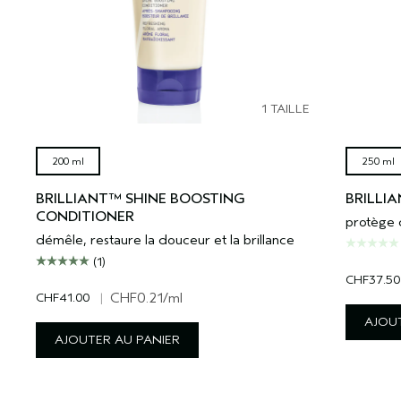
1 TAILLE
200 ml
250 ml
BRILLIANT™ SHINE BOOSTING
BRILLI
CONDITIONER
protège d
démêle, restaure la douceur et la brillance
(1)
CHF37.50
CHF41.00
|
CHF0.21
/ml
AJOUT
AJOUTER AU PANIER