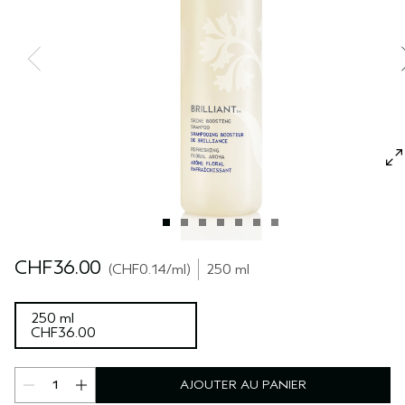
SÉRUM POUR LES CHEVEUX
VOYAGE
ROSEMARY MINT
CUIR CHEVELU SENSIBLE
PURE ABUNDANCE
TOUTES LES COLLECTIONS
CHF36.00
CHF0.14
/ml
250 ml
250 ml
CHF36.00
AJOUTER AU PANIER