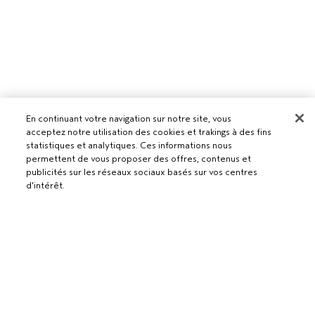
En continuant votre navigation sur notre site, vous
acceptez notre utilisation des cookies et trakings à des fins
Pour les professionnels
statistiques et analytiques. Ces informations nous
permettent de vous proposer des offres, contenus et
DEVENIR UN SALON AVEDA
publicités sur les réseaux sociaux basés sur vos centres
Besoin d’aide ?
d'intérêt.
RETOURS ET ÉCHANGES
APPELEZ LE +41315280239
Politique de confidentialité
PARLEZ-NOUS
AJOUTER AU PANIER
CONDITIONS GÉNÉRALES
SERVICE CLIENT
CONDITIONS DE VENTE
CONTACTER LE FABRICANT
POLITIQUE DE CONFIDENTIALITÉ
PUBLICITÉ BASÉE SUR LES INTÉRÊTS
EMPLOIS
POLITIQUE RELATIVE AUX COOKIES