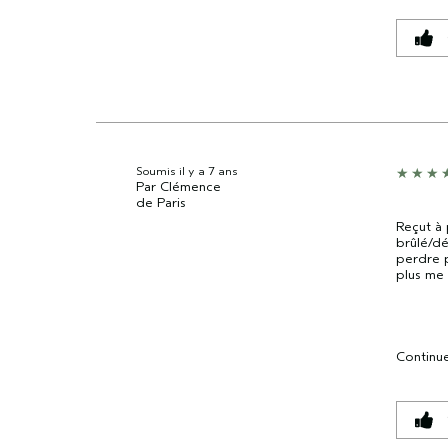
Soumis
il y a 7 ans
Par
Clémence
de
Paris
Reçut à 
brûlé/dé
perdre 
plus me 
Continue