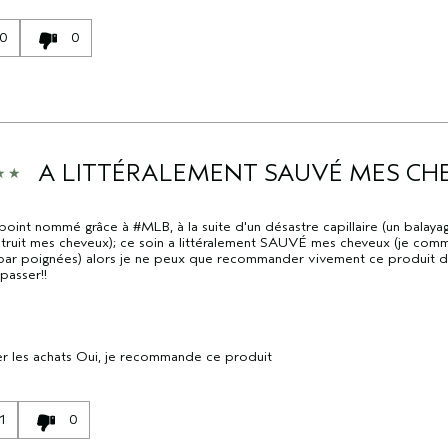
0
0
A LITTÉRALEMENT SAUVÉ MES CH
point nommé grâce à #MLB, à la suite d'un désastre capillaire (un balaya
truit mes cheveux); ce soin a littéralement SAUVÉ mes cheveux (je comm
par poignées) alors je ne peux que recommander vivement ce produit d
passer!!
r les achats
Oui, je recommande ce produit
1
0