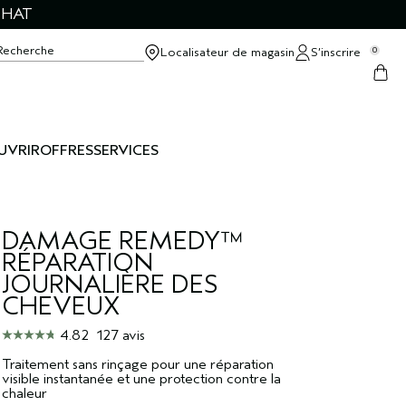
CHAT
Recherche
Localisateur de magasin
S’inscrire
0
UVRIR
OFFRES
SERVICES
DAMAGE REMEDY™
RÉPARATION
JOURNALIÈRE DES
CHEVEUX
4.82
127 avis
Traitement sans rinçage pour une réparation
visible instantanée et une protection contre la
chaleur