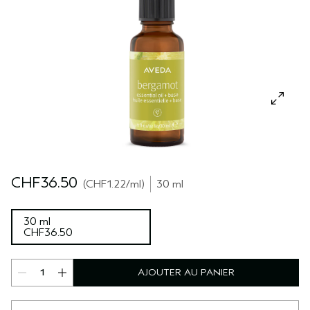
SÉRUM POUR LES CHEVEUX
VOYAGE
ROSEMARY MINT
CUIR CHEVELU SENSIBLE
PURE ABUNDANCE
TOUTES LES COLLECTIONS
CHF36.50
CHF1.22
/ml
30 ml
30 ml
CHF36.50
AJOUTER AU PANIER