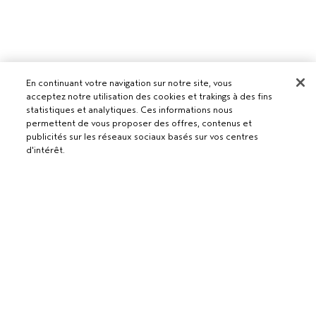
En continuant votre navigation sur notre site, vous
acceptez notre utilisation des cookies et trakings à des fins
statistiques et analytiques. Ces informations nous
permettent de vous proposer des offres, contenus et
publicités sur les réseaux sociaux basés sur vos centres
d'intérêt.
Pour les professionnels
DEVENIR UN SALON AVEDA
Besoin d’aide ?
AJOUTER AU PANIER
RETOURS ET ÉCHANGES
APPELEZ LE +41315280239
Politique de confidentialité
PARLEZ-NOUS
CONDITIONS GÉNÉRALES
SERVICE CLIENT
CONDITIONS DE VENTE
CONTACTER LE FABRICANT
POLITIQUE DE CONFIDENTIALITÉ
PUBLICITÉ BASÉE SUR LES INTÉRÊTS