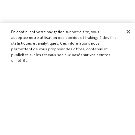
En continuant votre navigation sur notre site, vous
acceptez notre utilisation des cookies et trakings à des fins
statistiques et analytiques. Ces informations nous
permettent de vous proposer des offres, contenus et
publicités sur les réseaux sociaux basés sur vos centres
d'intérêt.
Pour les professionnels
DEVENIR UN SALON AVEDA
Besoin d’aide ?
ÉPUISÉ
RETOURS ET ÉCHANGES
APPELEZ LE +41315280239
Politique de confidentialité
PARLEZ-NOUS
CONDITIONS GÉNÉRALES
SERVICE CLIENT
CONDITIONS DE VENTE
CONTACTER LE FABRICANT
POLITIQUE DE CONFIDENTIALITÉ
PUBLICITÉ BASÉE SUR LES INTÉRÊTS
EMPLOIS