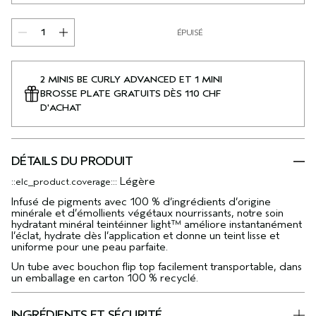
ÉPUISÉ
2 MINIS BE CURLY ADVANCED ET 1 MINI
BROSSE PLATE GRATUITS DÈS 110 CHF
D'ACHAT
DÉTAILS DU PRODUIT
Légère
::elc_product.coverage:::
Infusé de pigments avec 100 % d’ingrédients d’origine
minérale et d’émollients végétaux nourrissants, notre soin
hydratant minéral teinté
inner light™ améliore instantanément
l’éclat, hydrate dès l’application et donne un teint lisse et
uniforme pour une peau parfaite.
Un tube avec bouchon flip top facilement transportable, dans
un emballage en carton 100 % recyclé.
INGRÉDIENTS ET SÉCURITÉ