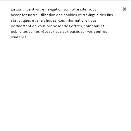
En continuant votre navigation sur notre site, vous
Pour les professionnels
acceptez notre utilisation des cookies et trakings à des fins
statistiques et analytiques. Ces informations nous
DEVENIR UN SALON AVEDA
permettent de vous proposer des offres, contenus et
Besoin d’aide ?
publicités sur les réseaux sociaux basés sur vos centres
d'intérêt.
RETOURS ET ÉCHANGES
APPELEZ LE +41315280239
Politique de confidentialité
PARLEZ-NOUS
CONDITIONS GÉNÉRALES
SERVICE CLIENT
AJOUTER AU PANIER
CONDITIONS DE VENTE
CONTACTER LE FABRICANT
POLITIQUE DE CONFIDENTIALITÉ
PUBLICITÉ BASÉE SUR LES INTÉRÊTS
EMPLOIS
POLITIQUE RELATIVE AUX COOKIES
GÉRER LES COOKIES
ACCESSIBILITÉ
© Aveda Corp.