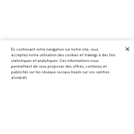
En continuant votre navigation sur notre site, vous
acceptez notre utilisation des cookies et trakings à des fins
statistiques et analytiques. Ces informations nous
permettent de vous proposer des offres, contenus et
publicités sur les réseaux sociaux basés sur vos centres
d'intérêt.
Pour les professionnels
DEVENIR UN SALON AVEDA
Besoin d’aide ?
RETOURS ET ÉCHANGES
APPELEZ LE +41315280239
Politique de confidentialité
PARLEZ-NOUS
CONDITIONS GÉNÉRALES
SERVICE CLIENT