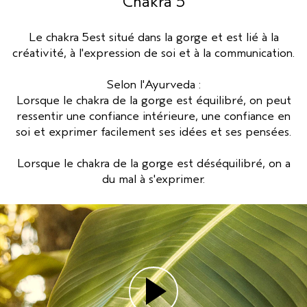
Chakra 5
SÉRUM POUR LES CHEVEUX
VOYAGE
ROSEMARY MINT
CUIR CHEVELU SENSIBLE
PURE ABUNDANCE
Le chakra 5est situé dans la gorge et est lié à la
créativité, à l'expression de soi et à la communication.
TOUTES LES COLLECTIONS
Selon l'Ayurveda :
Lorsque le chakra de la gorge est équilibré, on peut
ressentir une confiance intérieure, une confiance en
soi et exprimer facilement ses idées et ses pensées.
Lorsque le chakra de la gorge est déséquilibré, on a
du mal à s'exprimer.