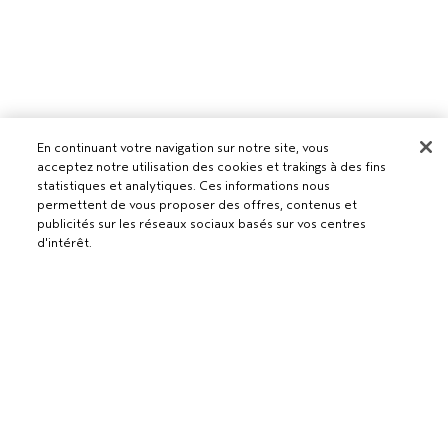
En continuant votre navigation sur notre site, vous
acceptez notre utilisation des cookies et trakings à des fins
statistiques et analytiques. Ces informations nous
permettent de vous proposer des offres, contenus et
Pour les professionnels
publicités sur les réseaux sociaux basés sur vos centres
d'intérêt.
DEVENIR UN SALON AVEDA
Besoin d’aide ?
RETOURS ET ÉCHANGES
APPELEZ LE +41315280239
Politique de confidentialité
PARLEZ-NOUS
CONDITIONS GÉNÉRALES
SERVICE CLIENT
CONDITIONS DE VENTE
CONTACTER LE FABRICANT
POLITIQUE DE CONFIDENTIALITÉ
PUBLICITÉ BASÉE SUR LES INTÉRÊTS
EMPLOIS