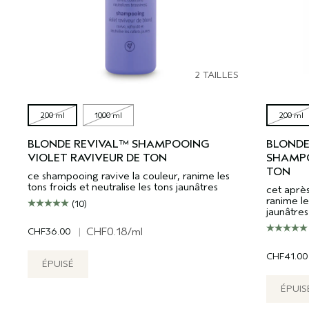
2 TAILLES
200 ml
1000 ml
200 ml
BLONDE REVIVAL™ SHAMPOOING
BLONDE
VIOLET RAVIVEUR DE TON
SHAMPO
TON
ce shampooing ravive la couleur, ranime les
tons froids et neutralise les tons jaunâtres
cet après
ranime le
(10)
jaunâtres
CHF36.00
|
CHF0.18
/ml
CHF41.00
ÉPUISÉ
ÉPUIS