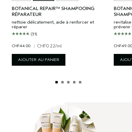
BOTANICAL REPAIR™ SHAMPOOING
BOTANI
RÉPARATEUR
SHAMPO
nettoie délicatement, aide à renforcer et
revitali
réparer
prévenir 
(31)
CHF44.00
|
CHF0.22
/ml
CHF49.0
AJOUTER AU PANIER
AJOUT