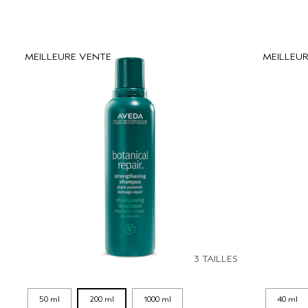
MEILLEURE VENTE
MEILLEU
3 TAILLES
50 ml
200 ml
1000 ml
40 ml