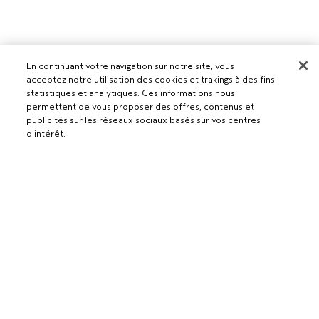
En continuant votre navigation sur notre site, vous
acceptez notre utilisation des cookies et trakings à des fins
statistiques et analytiques. Ces informations nous
Pour les professionnels
permettent de vous proposer des offres, contenus et
DEVENIR UN SALON AVEDA
publicités sur les réseaux sociaux basés sur vos centres
d'intérêt.
Besoin d’aide ?
RETOURS ET ÉCHANGES
APPELEZ LE +41315280239
Politique de confidentialité
PARLEZ-NOUS
CONDITIONS GÉNÉRALES
SERVICE CLIENT
CONDITIONS DE VENTE
CONTACTER LE FABRICANT
POLITIQUE DE CONFIDENTIALITÉ
PUBLICITÉ BASÉE SUR LES INTÉRÊTS
EMPLOIS
POLITIQUE RELATIVE AUX COOKIES
GÉRER LES COOKIES
ACCESSIBILITÉ
© Aveda Corp.