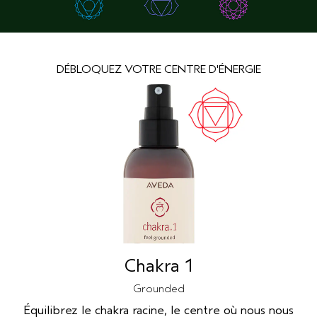
SÉRUM POUR LES CHEVEUX
VOYAGE
ROSEMARY MINT
CUIR CHEVELU SENSIBLE
PURE ABUNDANCE
TOUTES LES COLLECTIONS
DÉBLOQUEZ VOTRE CENTRE D'ÉNERGIE
Chakra 1
Grounded
Équilibrez le chakra racine, le centre où nous nous