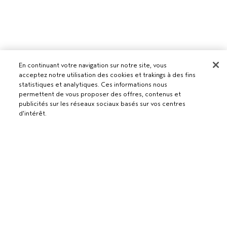
En continuant votre navigation sur notre site, vous
acceptez notre utilisation des cookies et trakings à des fins
statistiques et analytiques. Ces informations nous
Pour les professionnels
permettent de vous proposer des offres, contenus et
publicités sur les réseaux sociaux basés sur vos centres
DEVENIR UN SALON AVEDA
d'intérêt.
Besoin d’aide ?
RETOURS ET ÉCHANGES
APPELEZ LE +41315280239
Politique de confidentialité
PARLEZ-NOUS
CONDITIONS GÉNÉRALES
SERVICE CLIENT
CONDITIONS DE VENTE
CONTACTER LE FABRICANT
POLITIQUE DE CONFIDENTIALITÉ
PUBLICITÉ BASÉE SUR LES INTÉRÊTS
EMPLOIS
POLITIQUE RELATIVE AUX COOKIES