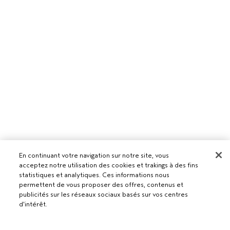
En continuant votre navigation sur notre site, vous
acceptez notre utilisation des cookies et trakings à des fins
statistiques et analytiques. Ces informations nous
Pour les professionnels
permettent de vous proposer des offres, contenus et
publicités sur les réseaux sociaux basés sur vos centres
DEVENIR UN SALON AVEDA
d'intérêt.
Besoin d’aide ?
RETOURS ET ÉCHANGES