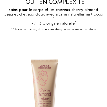
TOUT EN COMPLEXITÉ
SÉRUM POUR LES CHEVEUX
VOYAGE
ROSEMARY MINT
soins pour le corps et les cheveux cherry almond
CUIR CHEVELU SENSIBLE
PURE ABUNDANCE
peau et cheveux doux avec arôme naturellement doux
à
*
TOUTES LES COLLECTIONS
97 % d’origine naturelle
*
À base de plantes, de minéraux d’origine non pétrolière ou d’eau.