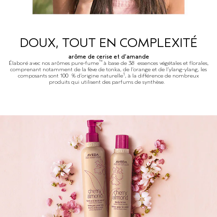
DOUX, TOUT EN COMPLEXITÉ
arôme de cerise et d’amande
™
Élaboré avec nos arômes pure-fume
à base de 38 essences végétales et florales,
comprenant notamment de la fève de tonka, de l’orange et de l’ylang-ylang, les
1
composants sont 100 % d’origine naturelle
, à la différence de nombreux
produits qui utilisent des parfums de synthèse.