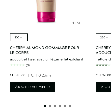
1 TAILLE
200 ml
250 ml
CHERRY ALMOND GOMMAGE POUR
CHERR
LE CORPS
ADOUCI
adoucit et lisse, avec un léger effet exfoliant
nettoie d
(0)
CHF45.80
|
CHF0.23
/ml
CHF26.00
AJOUTER AU PANIER
AJOUT