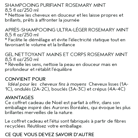
SHAMPOOING PURIFIANT ROSEMARY MINT
8,5 fl oz/250 ml
* Nettoie les cheveux en douceur et les laisse propres et
brillants, prêts à affronter la journée
APRÈS-SHAMPOOING ULTRA-LÉGER ROSEMARY MINT
8,5 fl oz/250 ml
* Facilite le démêlage et évite l’électricité statique tout en
favorisant le volume et la brillance
GEL NETTOYANT MAINS ET CORPS ROSEMARY MINT
8,5 fl oz/250 ml
* Réveille les sens, nettoie la peau en douceur mais en
profondeur et rétablit l’équilibre
CONVIENT POUR
Idéal pour les cheveux fins à moyens
Cheveux lisses (1A-
1C), ondulés (2A-2C), bouclés (3A-3C) et crépus (4A-4C)
AVANTAGES
Ce coffret cadeau de Noël est parfait à offrir, dans son
emballage inspiré des Aurores Boréales, qui évoque les plus
brillantes merveilles de la nature.
Le coffret cadeau et l’étui sont fabriqués à partir de fibres
recyclées. Réutilisez votre emballage.
CE QUE VOUS DEVEZ SAVOIR D'AUTRE