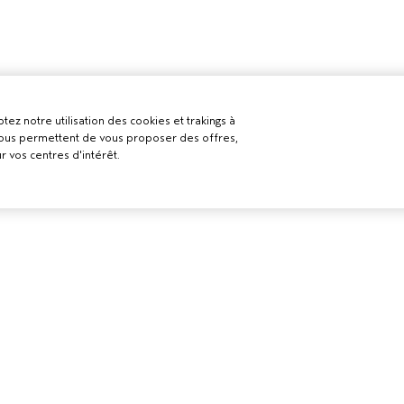
tez notre utilisation des cookies et trakings à
 nous permettent de vous proposer des offres,
r vos centres d'intérêt.
BESOIN D’AIDE ?
POLITIQUE D
ELS
CONFIDENTI
RETOURS ET ÉCHANGES
LON AVEDA
CONDITIONS 
APPELEZ LE +41315280239
CONDITIONS 
PARLEZ-NOUS
POLITIQUE DE
SERVICE CLIENT
CONFIDENTIAL
CONTACTER LE FABRICANT
PUBLICITÉ BAS
INTÉRÊTS