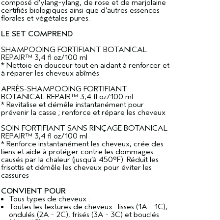
composé d’ylang-ylang, de rose et de marjolaine
certifiés biologiques ainsi que d’autres essences
florales et végétales pures.
LE SET COMPREND
SHAMPOOING FORTIFIANT BOTANICAL
REPAIR™ 3,4 fl oz/100 ml
* Nettoie en douceur tout en aidant à renforcer et
à réparer les cheveux abîmés
APRÈS-SHAMPOOING FORTIFIANT
BOTANICAL REPAIR™ 3,4 fl oz/100 ml
* Revitalise et démêle instantanément pour
prévenir la casse ; renforce et répare les cheveux
SOIN FORTIFIANT SANS RINÇAGE BOTANICAL
REPAIR™ 3,4 fl oz/100 ml
* Renforce instantanément les cheveux, crée des
liens et aide à protéger contre les dommages
causés par la chaleur (jusqu’à 450°F). Réduit les
frisottis et démêle les cheveux pour éviter les
cassures
CONVIENT POUR
Tous types de cheveux :
Toutes les textures de cheveux : lisses (1A - 1C),
ondulés (2A - 2C), frisés (3A - 3C) et bouclés