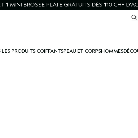
ET 1 MINI BROSSE PLATE GRATUITS DÈS 110 CHF D'A
 LES PRODUITS COIFFANTS
PEAU ET CORPS
HOMMES
DÉCO