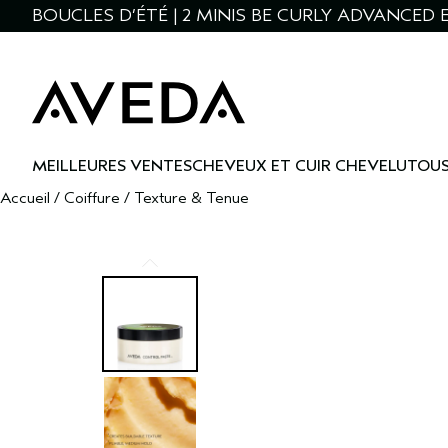
BOUCLES D’ÉTÉ | 2 MINIS BE CURLY ADVANCED 
MEILLEURES VENTES
CHEVEUX ET CUIR CHEVELU
TOUS
Accueil
/
Coiffure
/
Texture & Tenue