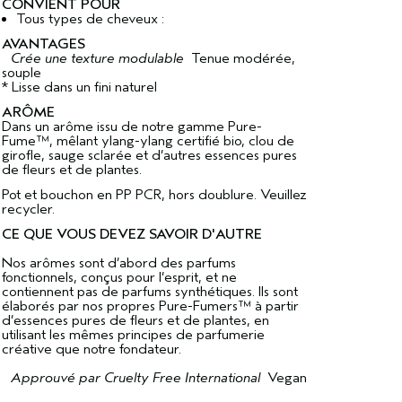
CONVIENT POUR
Tous types de cheveux :
AVANTAGES
Crée une texture modulable
Tenue modérée,
souple
* Lisse dans un fini naturel
ARÔME
Dans un arôme issu de notre gamme Pure-
Fume™, mêlant ylang-ylang certifié bio, clou de
girofle, sauge sclarée et d’autres essences pures
de fleurs et de plantes.
Pot et bouchon en PP PCR, hors doublure. Veuillez
recycler.
CE QUE VOUS DEVEZ SAVOIR D'AUTRE
Nos arômes sont d’abord des parfums
fonctionnels, conçus pour l’esprit, et ne
contiennent pas de parfums synthétiques. Ils sont
élaborés par nos propres Pure-Fumers™ à partir
d’essences pures de fleurs et de plantes, en
utilisant les mêmes principes de parfumerie
créative que notre fondateur.
Approuvé par Cruelty Free International
Vegan