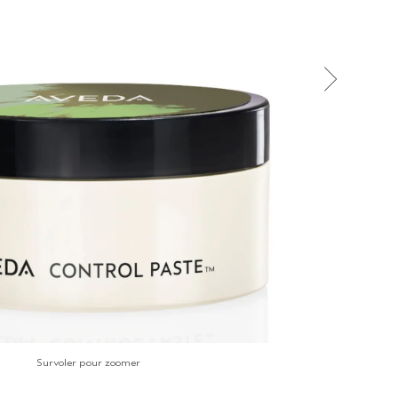
Survoler pour zoomer