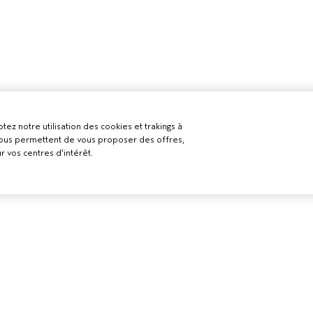
tez notre utilisation des cookies et trakings à
 nous permettent de vous proposer des offres,
r vos centres d'intérêt.
BESOIN D’AIDE ?
POLITIQUE D
ELS
CONFIDENTI
RETOURS ET ÉCHANGES
LON AVEDA
CONDITIONS 
APPELEZ LE +41315280239
CONDITIONS 
PARLEZ-NOUS
POLITIQUE DE
SERVICE CLIENT
CONFIDENTIAL