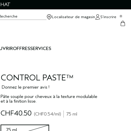
CHAT
Recherche
Localisateur de magasin
S’inscrire
0
UVRIR
OFFRES
SERVICES
CONTROL PASTE™
Donnez le premier avis !
Pâte souple pour cheveux à la texture modulable
et à la finition lisse.
CHF40.50
CHF0.54
/ml
75 ml
75 ml