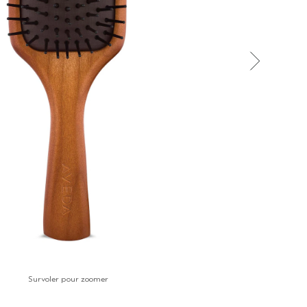
Survoler pour zoomer