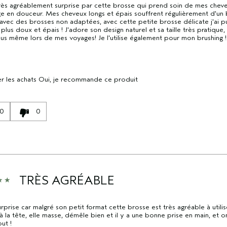
très agréablement surprise par cette brosse qui prend soin de mes chev
e en douceur. Mes cheveux longs et épais souffrent régulièrement d'un
 avec des brosses non adaptées, avec cette petite brosse délicate j'ai 
plus doux et épais ! J'adore son design naturel et sa taille très pratique,
lus même lors de mes voyages! Je l'utilise également pour mon brushing !
r les achats
Oui, je recommande ce produit
0
0
TRÈS AGRÉABLE
rprise car malgré son petit format cette brosse est très agréable à utiliser
à la tête, elle masse, démêle bien et il y a une bonne prise en main, et on
ut !