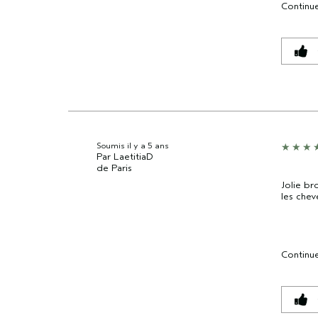
Continue
Soumis
il y a 5 ans
Par
LaetitiaD
de
Paris
Jolie br
les chev
Continue