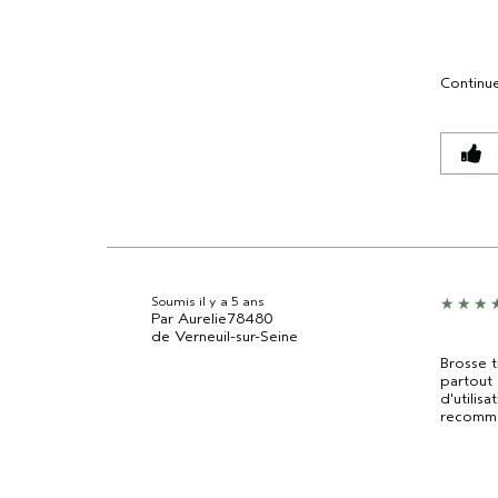
Continue
Soumis
il y a 5 ans
Par
Aurelie78480
de
Verneuil-sur-Seine
Brosse t
partout 
d'utilisa
recomm