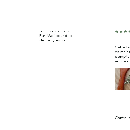
Soumis
il y a 5 ans
Par
Marilooandco
de
Lailly en val
Cette br
en mains
domptebt
article 
Continue