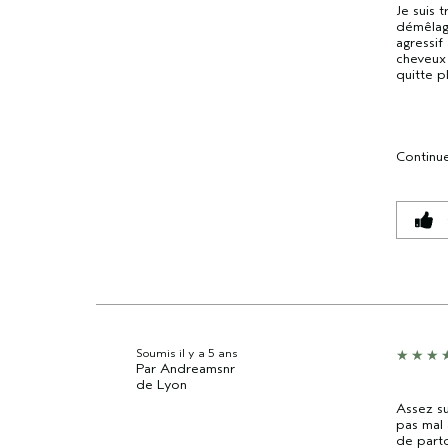
Je suis 
démêlag
agressif
cheveux 
quitte p
Continue
Soumis
il y a 5 ans
Par
Andreamsnr
de
Lyon
Assez su
pas mal 
de parto