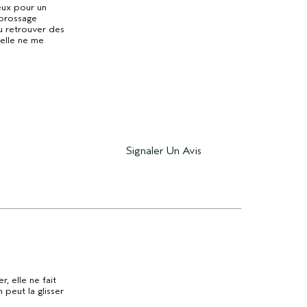
eux pour un
 brossage
pu retrouver des
 elle ne me
Signaler Un Avis
, elle ne fait
 peut la glisser