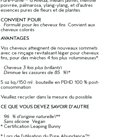
Pure-Fume™ d’Aveda, mêlant jasmin, menthe
poivrée, palmarosa, ylang-ylang, et d’autres
essences pures de fleurs et de plantes.
CONVIENT POUR
Formulé pour les cheveux fins
Convient aux
cheveux colorés
AVANTAGES
Vos cheveux atteignent de nouveaux sommets
avec ce rinçage revitalisant léger pour cheveux
fins, pour des mèches 4 fois plus volumineuses*.
Cheveux 3 fois plus brillants\
Diminue les cassures de 85 %\
*
5 oz liq./150 ml : bouteille en PEHD 100 % post-
consommation
Veuillez recycler dans la mesure du possible.
CE QUE VOUS DEVEZ SAVOIR D'AUTRE
96 % d’origine naturelle\
**
Sans silicone
Vegan
* Certification Leaping Bunny
* Lors de l’utilisation du Pure Abundance™