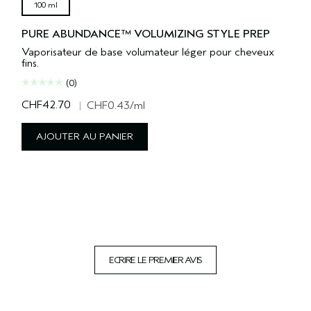
100 ml
PURE ABUNDANCE™ VOLUMIZING STYLE PREP
Vaporisateur de base volumateur léger pour cheveux
fins.
(0)
CHF42.70
|
CHF0.43
/ml
AJOUTER AU PANIER
ECRIRE LE PREMIER AVIS