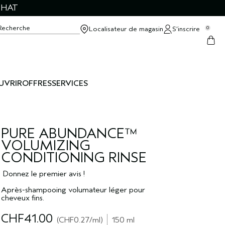
CHAT
Recherche
Localisateur de magasin
S’inscrire
0
UVRIR
OFFRES
SERVICES
PURE ABUNDANCE™
VOLUMIZING
CONDITIONING RINSE
Donnez le premier avis !
Après-shampooing volumateur léger pour
cheveux fins.
CHF41.00
CHF0.27
/ml
150 ml