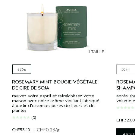
1 TAILLE
226 g
50 ml
ROSEMARY MINT BOUGIE VÉGÉTALE
ROSEMA
DE CIRE DE SOJA
SHAMPO
ravivez votre esprit et rafraîchissez votre
après-sh
maison avec notre arôme vivifiant fabriqué
volume et
à partir d’essences pures de fleurs et de
plantes
(0)
CHF32.00
CHF53.10
|
CHF0.23
/g
AJOUT