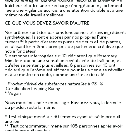
réduire la fatigue
Menthe poivrée : favorise la sensation de
fraîcheur et offre une « recharge énergétique » ; fortement
liée à une vigilance accrue, à une attention durable et à une
mémoire de travail améliorée
CE QUE VOUS DEVEZ SAVOIR D'AUTRE
Nos arômes sont des parfums fonctionnels et sans ingrédients
synthétiques. Ils sont élaborés par nos propres Pure-
Fumers™ à partir d’essences pures de fleurs et de plantes,
en utilisant les mêmes principes de parfumerie créative que
notre fondateur.
9 personnes interrogées sur 10 déclarent que Rosemary
Mint leur donne une sensation revitalisante de fraîcheur, et
qu’elles se sentent plus éveillées. 8 personnes sur 10 ont
déclaré que l’arôme est efficace pour les aider à se réveiller
et à se mettre en route, comme une tasse de café.
Produit dérivé de substances naturelles à 98 %
Certification Leaping Bunny
* Vegan
Nous modifions notre emballage. Rassurez-vous, la formule
du produit reste la même.
* Test clinique mené sur 30 femmes ayant utilisé le produit
une fois.
** Test consommateur mené sur 105 personnes après avoir
senti le produit une fois.