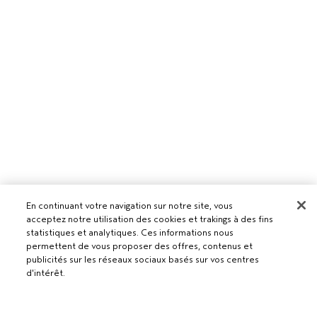
Pour les professionnels
En continuant votre navigation sur notre site, vous
acceptez notre utilisation des cookies et trakings à des fins
DEVENIR UN SALON AVEDA
statistiques et analytiques. Ces informations nous
Besoin d’aide ?
permettent de vous proposer des offres, contenus et
publicités sur les réseaux sociaux basés sur vos centres
RETOURS ET ÉCHANGES
d'intérêt.
APPELEZ LE +41315280239
Politique de confidentialité
PARLEZ-NOUS
CONDITIONS GÉNÉRALES
SERVICE CLIENT