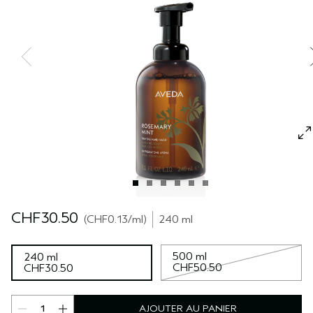
SÉRUM POUR LES CHEVEUX
VOYAGE
ROSEMARY MINT
CUIR CHEVELU SENSIBLE
PURE ABUNDANCE
TOUTES LES COLLECTIONS
CHF30.50
CHF0.13
/ml
240 ml
500 ml
240 ml
CHF50.50
CHF30.50
AJOUTER AU PANIER