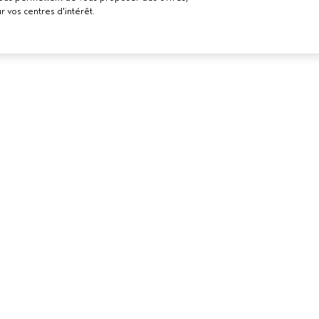
r vos centres d'intérêt.
BESOIN D’AIDE ?
POLITIQUE D
ELS
CONFIDENTI
RETOURS ET ÉCHANGES
LON AVEDA
CONDITIONS 
APPELEZ LE +41315280239
CONDITIONS 
PARLEZ-NOUS
POLITIQUE DE
SERVICE CLIENT
CONFIDENTIAL
CONTACTER LE FABRICANT
PUBLICITÉ BAS
INTÉRÊTS
EMPLOIS
POLITIQUE RE
COOKIES
GÉRER LES CO