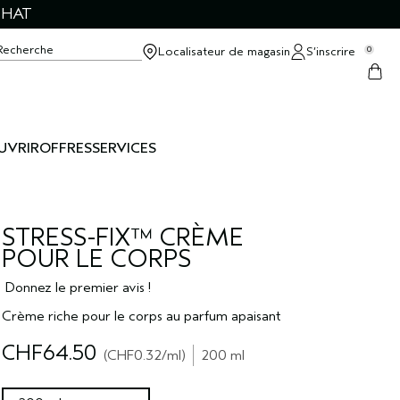
CHAT
Recherche
Localisateur de magasin
S’inscrire
0
UVRIR
OFFRES
SERVICES
STRESS-FIX™ CRÈME
POUR LE CORPS
Donnez le premier avis !
Crème riche pour le corps au parfum apaisant
CHF64.50
CHF0.32
/ml
200 ml