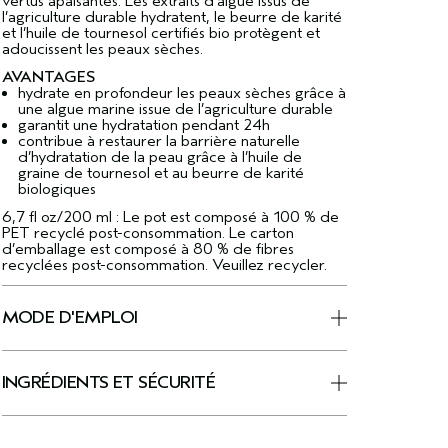
vertus apaisantes. Les extraits d’algue issus de
l’agriculture durable hydratent, le beurre de karité
et l’huile de tournesol certifiés bio protègent et
adoucissent les peaux sèches.
AVANTAGES
hydrate en profondeur les peaux sèches grâce à
une algue marine issue de l’agriculture durable
garantit une hydratation pendant 24h
contribue à restaurer la barrière naturelle
d’hydratation de la peau grâce à l’huile de
graine de tournesol et au beurre de karité
biologiques
6,7 fl oz/200 ml : Le pot est composé à 100 % de
PET recyclé post-consommation. Le carton
d’emballage est composé à 80 % de fibres
recyclées post-consommation. Veuillez recycler.
MODE D'EMPLOI
INGRÉDIENTS ET SÉCURITÉ