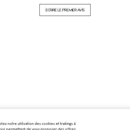
ECRIRE LE PREMIER AVIS
tez notre utilisation des cookies et trakings à
 nous permettent de vous proposer des offres,