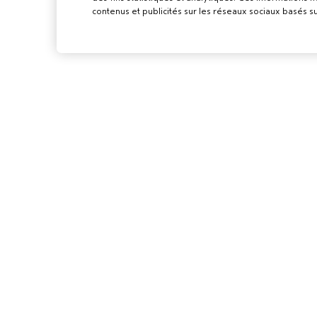
contenus et publicités sur les réseaux sociaux basés su
POUR LES
PROFESSIONN
DEVENIR UN SA