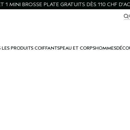
ET 1 MINI BROSSE PLATE GRATUITS DÈS 110 CHF D'A
 LES PRODUITS COIFFANTS
PEAU ET CORPS
HOMMES
DÉCO