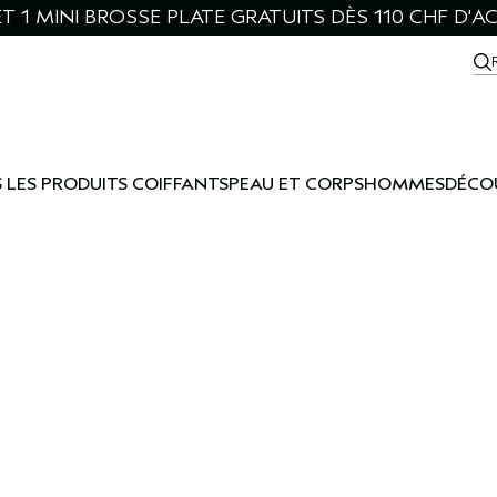
ET 1 MINI BROSSE PLATE GRATUITS DÈS 110 CHF D'A
 LES PRODUITS COIFFANTS
PEAU ET CORPS
HOMMES
DÉCO