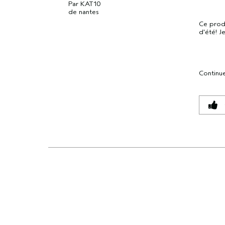
Par
KAT10
de
nantes
Ce produ
d'été! J
Continue