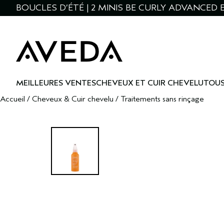
BOUCLES D’ÉTÉ | 2 MINIS BE CURLY ADVANCED 
MEILLEURES VENTES
CHEVEUX ET CUIR CHEVELU
TOUS
Accueil
/
Cheveux & Cuir chevelu
/
Traitements sans rinçage