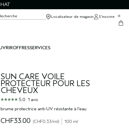
CHAT
Recherche
Localisateur de magasin
S’inscrire
0
UVRIR
OFFRES
SERVICES
SUN CARE VOILE
PROTECTEUR POUR LES
CHEVEUX
5.0
1 avis
brume protectrice anti-UV résistante à l’eau
CHF33.00
CHF0.33
/ml
100 ml