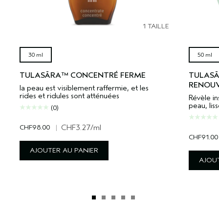
1 TAILLE
30 ml
50 ml
TULASĀRA™ CONCENTRÉ FERME
TULASĀ
RENOU
la peau est visiblement raffermie, et les
rides et ridules sont atténuées
Révèle in
peau, liss
(0)
CHF98.00
|
CHF3.27
/ml
CHF91.00
AJOUTER AU PANIER
AJOUT