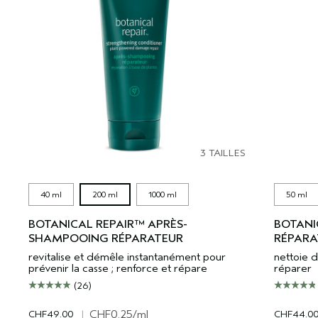
3 TAILLES
40 ml
200 ml
1000 ml
50 ml
BOTANICAL REPAIR™ APRÈS-
BOTANI
SHAMPOOING RÉPARATEUR
RÉPARA
revitalise et démêle instantanément pour
nettoie d
prévenir la casse ; renforce et répare
réparer
(26)
CHF49.00
|
CHF0.25
/ml
CHF44.0