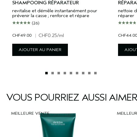
SHAMPOOING RÉPARATEUR
RÉPARA
revitalise et démêle instantanément pour
nettoie d
prévenir la casse ; renforce et répare
réparer
(26)
CHF49.00
|
CHF0.25
/ml
CHF44.0
AJOUTER AU PANIER
AJOUT
VOUS POURRIEZ AUSSI AIME
MEILLEURE VENTE
MEILLEU