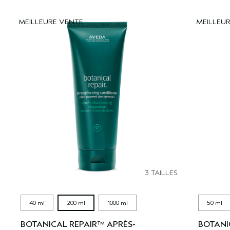
MEILLEURE VENTE
MEILLEU
3 TAILLES
40 ml
200 ml
1000 ml
50 ml
BOTANICAL REPAIR™ APRÈS-
BOTANI