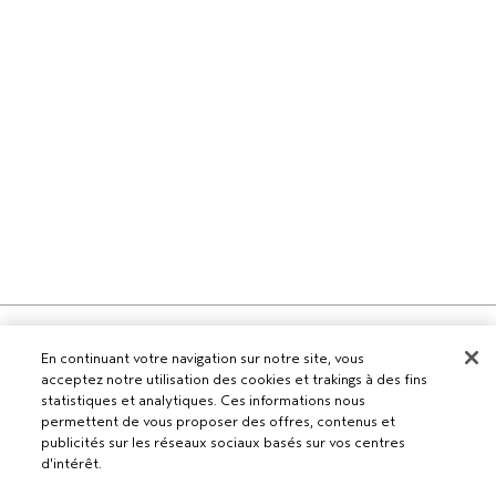
Pour les professionnels
En continuant votre navigation sur notre site, vous
DEVENIR UN SALON AVEDA
acceptez notre utilisation des cookies et trakings à des fins
Besoin d’aide ?
statistiques et analytiques. Ces informations nous
permettent de vous proposer des offres, contenus et
RETOURS ET ÉCHANGES
publicités sur les réseaux sociaux basés sur vos centres
APPELEZ LE +41315280239
Politique de confidentialité
d'intérêt.
PARLEZ-NOUS