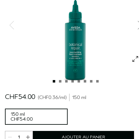
SÉRUM POUR LES CHEVEUX
VOYAGE
ROSEMARY MINT
CUIR CHEVELU SENSIBLE
PURE ABUNDANCE
TOUTES LES COLLECTIONS
CHF54.00
CHF0.36
/ml
150 ml
150 ml
CHF54.00
AJOUTER AU PANIER