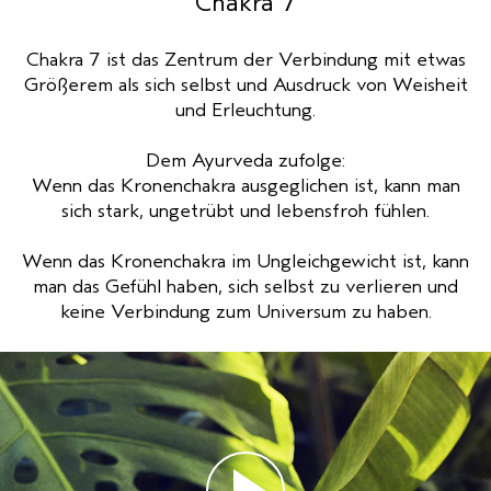
Chakra 7
REISE
REISE
PURE ABUNDANCE
EMPFINDLICHE KOPFHAUT
Chakra 7 ist das Zentrum der Verbindung mit etwas
Größerem als sich selbst und Ausdruck von Weisheit
ALLE KOLLEKTIONEN
und Erleuchtung.
Dem Ayurveda zufolge:
Wenn das Kronenchakra ausgeglichen ist, kann man
sich stark, ungetrübt und lebensfroh fühlen.
Wenn das Kronenchakra im Ungleichgewicht ist, kann
man das Gefühl haben, sich selbst zu verlieren und
keine Verbindung zum Universum zu haben.