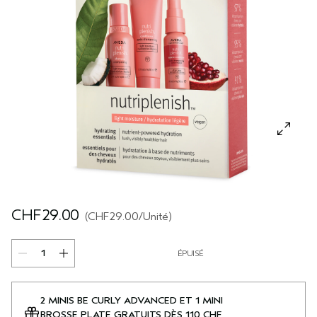
SÉRUM POUR LES CHEVEUX
VOYAGE
ROSEMARY MINT
CUIR CHEVELU SENSIBLE
PURE ABUNDANCE
TOUTES LES COLLECTIONS
CHF29.00
CHF29.00
/Unité
ÉPUISÉ
2 MINIS BE CURLY ADVANCED ET 1 MINI
BROSSE PLATE GRATUITS DÈS 110 CHF