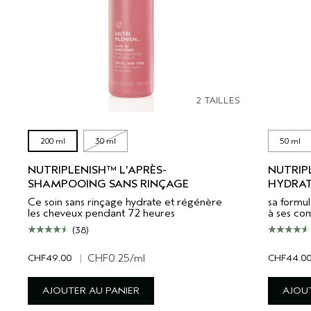
2 TAILLES
200 ml
30 ml
50 ml
NUTRIPLENISH™ L’APRÈS-
NUTRIP
SHAMPOOING SANS RINÇAGE
HYDRAT
Ce soin sans rinçage hydrate et régénère
sa formul
les cheveux pendant 72 heures
à ses co
(38)
CHF49.00
|
CHF0.25
/ml
CHF44.0
AJOUTER AU PANIER
AJOUT