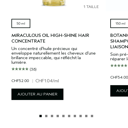
1 TAILLE
50 ml
150 ml
MIRACULOUS OIL HIGH-SHINE HAIR
BOTANI
CONCENTRATE
SHAMPO
LIAISO
Un concentré d’huile précieux qui
enveloppe naturellement les cheveux d’une
Soin pré
brillance impeccable, qui réfléchit la
réparer l
lumière.
(38)
CHF54.00
CHF52.00
|
CHF1.04
/ml
AJOUT
AJOUTER AU PANIER