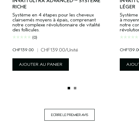
INVATI ULTRA ADVANCED™ SYSTÈME
INVATI
RICHE
LÉGER
Système en 4 étapes pour les cheveux
Système 
clairsemés moyens à épais, comprenant
à moyenn
notre complexe révolutionnaire de vitalité
notre com
des follicules.
révolutio
(0)
CHF139.00
|
CHF139.00
/Unité
CHF139.0
AJOUTER AU PANIER
AJOUT
ECRIRE LE PREMIER AVIS