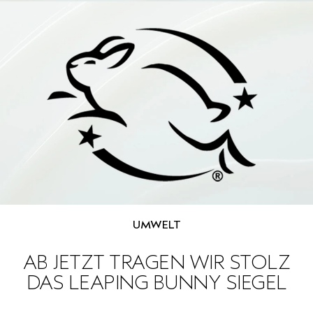
REISE
REISE
PURE ABUNDANCE
EMPFINDLICHE KOPFHAUT
ALLE KOLLEKTIONEN
UMWELT
AB JETZT TRAGEN WIR STOLZ
DAS LEAPING BUNNY SIEGEL