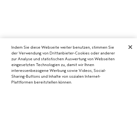
Indem Sie diese Webseite weiter benutzen, stimmen Sie
der Verwendung von Drittanbieter-Cookies oder anderer
zur Analyse und statistischen Auswertung von Webseiten
eingesetzten Technologien zu, damit wir Ihnen
AVEDA SALON WERDEN
interessenbezogene Werbung sowie Videos, Social-
Sharing-Buttons und Inhalte von sozialen Internet-
WERDE EIN AVEDA-SALON
Plattformen bereitstellen können.
BENÖTIGST DU HILFE?
RUFE UNS AN +41315280239
CHATTE MIT UNS
ALLGEMEINES
KUNDENSERVICE
DATENSCHUTZRICHTLINIE
KONTAKTIERE DEN HERSTELLER
NUTZUNGSBEDINGUNGEN
RÜCKSENDUNGEN & UMTAUSCH
VERKAUFSBEDINGUNGEN
ALLGEMEINE FRAGEN