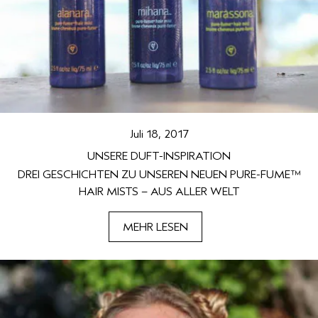
REISE
REISE
PURE ABUNDANCE
EMPFINDLICHE KOPFHAUT
ALLE KOLLEKTIONEN
Juli 18, 2017
UNSERE DUFT-INSPIRATION
DREI GESCHICHTEN ZU UNSEREN NEUEN PURE-FUME™
HAIR MISTS – AUS ALLER WELT
MEHR LESEN