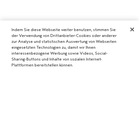
Indem Sie diese Webseite weiter benutzen, stimmen Sie
der Verwendung von Drittanbieter-Cookies oder anderer
zur Analyse und statistischen Auswertung von Webseiten
eingesetzten Technologien zu, damit wir Ihnen
interessenbezogene Werbung sowie Videos, Social-
Sharing-Buttons und Inhalte von sozialen Internet-
Plattformen bereitstellen können.
AVEDA SALON WERDEN
WERDE EIN AVEDA-SALON
BENÖTIGST DU HILFE?
RUFE UNS AN +41315280239
CHATTE MIT UNS
ALLGEMEINES
KUNDENSERVICE
DATENSCHUTZRICHTLINIE
KONTAKTIERE DEN HERSTELLER
NUTZUNGSBEDINGUNGEN
RÜCKSENDUNGEN & UMTAUSCH
VERKAUFSBEDINGUNGEN
ALLGEMEINE FRAGEN