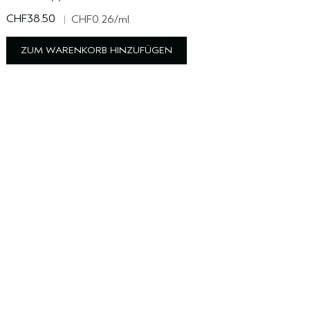
CHF38.50
|
CHF0.26
/ml
ZUM WARENKORB HINZUFÜGEN