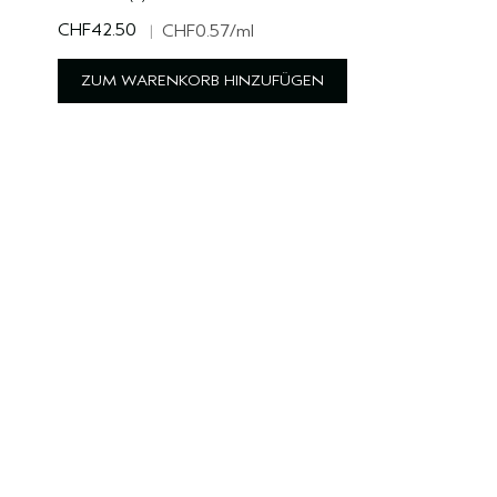
CHF42.50
|
CHF0.57
/ml
ZUM WARENKORB HINZUFÜGEN