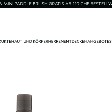
& MINI PADDLE BRUSH GRATIS AB 110 CHF BESTELL
DUKTE
HAUT UND KÖRPER
HERREN
ENTDECKEN
ANGEBOTE
S