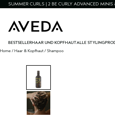
SUMMER CURLS | 2 BE CURLY ADVANCED MINIS 
BESTSELLER
HAAR UND KOPFHAUT
ALLE STYLINGPRO
Home
/
Haar & Kopfhaut
/
Shampoo