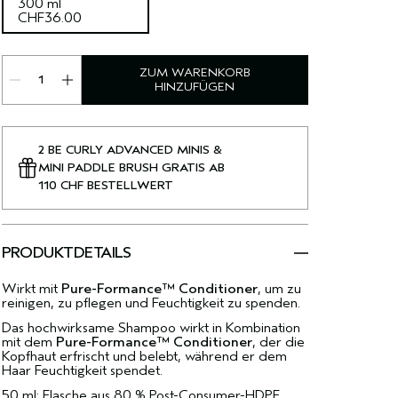
300 ml
CHF36.00
ZUM WARENKORB
HINZUFÜGEN
2 BE CURLY ADVANCED MINIS &
MINI PADDLE BRUSH GRATIS AB
110 CHF BESTELLWERT
PRODUKTDETAILS
Wirkt mit
Pure-Formance™ Conditioner
, um zu
reinigen, zu pflegen und Feuchtigkeit zu spenden.
Das hochwirksame Shampoo wirkt in Kombination
mit dem
Pure-Formance™ Conditioner
, der die
Kopfhaut erfrischt und belebt, während er dem
Haar Feuchtigkeit spendet.
50 ml: Flasche aus 80 % Post-Consumer-HDPE.