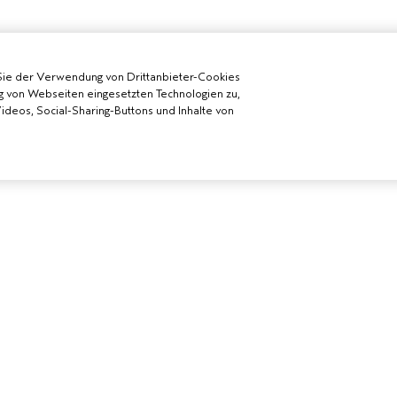
Sie der Verwendung von Drittanbieter-Cookies
g von Webseiten eingesetzten Technologien zu,
deos, Social-Sharing-Buttons und Inhalte von
 WERDEN
BENÖTIGST DU HILFE?
ALLGEMEINE
DA-SALON
RUFE UNS AN +41315280239
DATENSCHUTZ
CHATTE MIT UNS
NUTZUNGSBE
KUNDENSERVICE
VERKAUFSBE
KONTAKTIERE DEN HERSTELLER
ALLGEMEINE 
RÜCKSENDUNGEN &
COOKIES DER 
UMTAUSCH
VERWALTEN