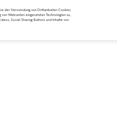
Sie der Verwendung von Drittanbieter-Cookies
g von Webseiten eingesetzten Technologien zu,
deos, Social-Sharing-Buttons und Inhalte von
 WERDEN
BENÖTIGST DU HILFE?
ALLGEMEINE
DA-SALON
RUFE UNS AN +41315280239
DATENSCHUTZ
CHATTE MIT UNS
NUTZUNGSBE
KUNDENSERVICE
VERKAUFSBE
KONTAKTIERE DEN HERSTELLER
ALLGEMEINE 
RÜCKSENDUNGEN &
COOKIES DER 
UMTAUSCH
VERWALTEN