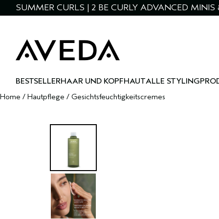
SUMMER CURLS | 2 BE CURLY ADVANCED MINIS 
BESTSELLER
HAAR UND KOPFHAUT
ALLE STYLINGPRO
Home
/
Hautpflege
/
Gesichtsfeuchtigkeitscremes