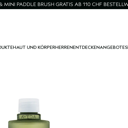
& MINI PADDLE BRUSH GRATIS AB 110 CHF BESTELL
DUKTE
HAUT UND KÖRPER
HERREN
ENTDECKEN
ANGEBOTE
S