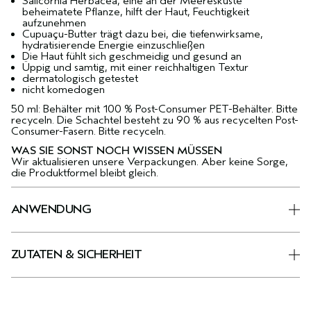
Salicornia Herbacea, eine an der Meeresküste
beheimatete Pflanze, hilft der Haut, Feuchtigkeit
aufzunehmen
Cupuaçu-Butter trägt dazu bei, die tiefenwirksame,
hydratisierende Energie einzuschließen
Die Haut fühlt sich geschmeidig und gesund an
Üppig und samtig, mit einer reichhaltigen Textur
dermatologisch getestet
nicht komedogen
50 ml: Behälter mit 100 % Post-Consumer PET-Behälter. Bitte
recyceln. Die Schachtel besteht zu 90 % aus recycelten Post-
Consumer-Fasern. Bitte recyceln.
WAS SIE SONST NOCH WISSEN MÜSSEN
Wir aktualisieren unsere Verpackungen. Aber keine Sorge,
die Produktformel bleibt gleich.
ANWENDUNG
ZUTATEN & SICHERHEIT