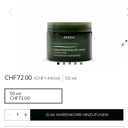
REISE
REISE
PURE ABUNDANCE
EMPFINDLICHE KOPFHAUT
ALLE KOLLEKTIONEN
CHF72.00
CHF1.44
/ml
50 ml
50 ml
CHF72.00
ZUM WARENKORB HINZUFÜGEN