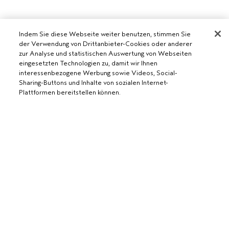
Indem Sie diese Webseite weiter benutzen, stimmen Sie
der Verwendung von Drittanbieter-Cookies oder anderer
zur Analyse und statistischen Auswertung von Webseiten
eingesetzten Technologien zu, damit wir Ihnen
AVEDA SALON WERDEN
interessenbezogene Werbung sowie Videos, Social-
Sharing-Buttons und Inhalte von sozialen Internet-
WERDE EIN AVEDA-SALON
Plattformen bereitstellen können.
BENÖTIGST DU HILFE?
RUFE UNS AN +41315280239
CHATTE MIT UNS
ALLGEMEINES
ZUM WARENKORB HINZUFÜGEN
KUNDENSERVICE
DATENSCHUTZRICHTLINIE
KONTAKTIERE DEN HERSTELLER
NUTZUNGSBEDINGUNGEN
RÜCKSENDUNGEN & UMTAUSCH
VERKAUFSBEDINGUNGEN
ALLGEMEINE FRAGEN
COOKIES DER WEBSEITE VERWALTEN
BARRIEREFREIHEIT
© Aveda Corp.