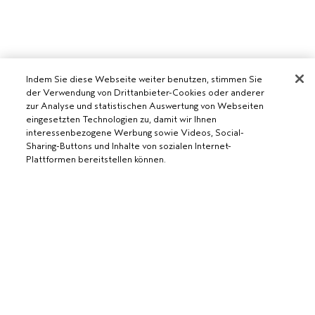
Indem Sie diese Webseite weiter benutzen, stimmen Sie
der Verwendung von Drittanbieter-Cookies oder anderer
zur Analyse und statistischen Auswertung von Webseiten
eingesetzten Technologien zu, damit wir Ihnen
AVEDA SALON WERDEN
interessenbezogene Werbung sowie Videos, Social-
Sharing-Buttons und Inhalte von sozialen Internet-
WERDE EIN AVEDA-SALON
Plattformen bereitstellen können.
BENÖTIGST DU HILFE?
RUFE UNS AN +41315280239
CHATTE MIT UNS
ALLGEMEINES
AUSVERKAUFT
KUNDENSERVICE
DATENSCHUTZRICHTLINIE
KONTAKTIERE DEN HERSTELLER
NUTZUNGSBEDINGUNGEN
RÜCKSENDUNGEN & UMTAUSCH
VERKAUFSBEDINGUNGEN
ALLGEMEINE FRAGEN
COOKIES DER WEBSEITE VERWALTEN