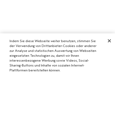
Indem Sie diese Webseite weiter benutzen, stimmen Sie
der Verwendung von Drittanbieter-Cookies oder anderer
zur Analyse und statistischen Auswertung von Webseiten
eingesetzten Technologien zu, damit wir Ihnen
interessenbezogene Werbung sowie Videos, Social-
Sharing-Buttons und Inhalte von sozialen Internet-
AVEDA SALON WERDEN
Plattformen bereitstellen können.
WERDE EIN AVEDA-SALON
BENÖTIGST DU HILFE?
ZUM WARENKORB HINZUFÜGEN
RUFE UNS AN +41315280239
CHATTE MIT UNS
ALLGEMEINES
KUNDENSERVICE
DATENSCHUTZRICHTLINIE
KONTAKTIERE DEN HERSTELLER
NUTZUNGSBEDINGUNGEN
RÜCKSENDUNGEN & UMTAUSCH