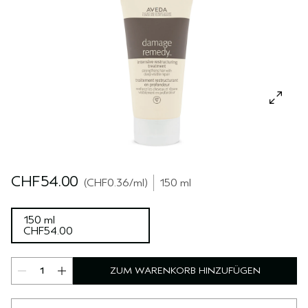
REISE
REISE
PURE ABUNDANCE
EMPFINDLICHE KOPFHAUT
ALLE KOLLEKTIONEN
CHF54.00
CHF0.36
/ml
150 ml
150 ml
CHF54.00
ZUM WARENKORB HINZUFÜGEN