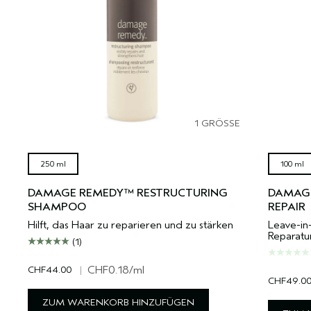
1 GRÖSSE
250 ml
100 ml
DAMAGE REMEDY™ RESTRUCTURING
DAMAGE
SHAMPOO
REPAIR
Hilft, das Haar zu reparieren und zu stärken
Leave-in-
Reparatu
(1)
CHF44.00
|
CHF0.18
/ml
CHF49.0
ZUM WARENKORB HINZUFÜGEN