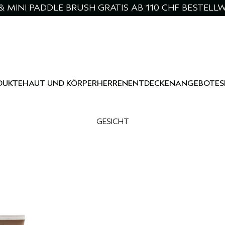
& MINI PADDLE BRUSH GRATIS AB 110 CHF BESTELL
DUKTE
HAUT UND KÖRPER
HERREN
ENTDECKEN
ANGEBOTE
S
GESICHT