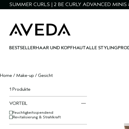
SUMMER CURLS | 2 BE CURLY ADVANCED MINIS 
BESTSELLER
HAAR UND KOPFHAUT
ALLE STYLINGPRO
Home
/
Make-up
/
Gesicht
1 Produkte
VORTEIL
Feuchtigkeitsspendend
Revitalisierung & Strahlkraft