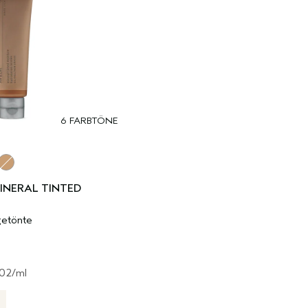
6 FARBTÖNE
ood
t Tea
Sandstone
05 Poplar
INERAL TINTED
 getönte
.02
/ml