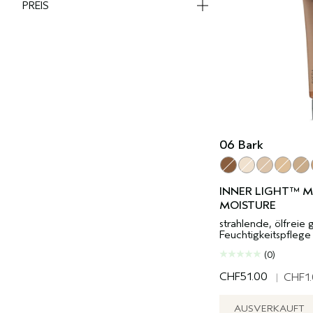
PREIS
06 Bark
06 Bark
01 Aspen
02 Beechw
03 Swee
04 
INNER LIGHT™ M
MOISTURE
strahlende, ölfreie
Feuchtigkeitspflege
(0)
CHF51.00
|
CHF1
AUSVERKAUFT