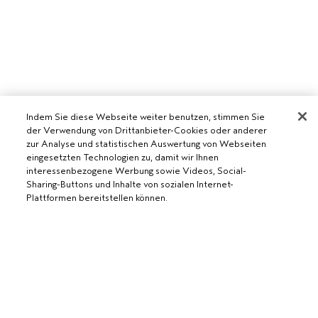
Indem Sie diese Webseite weiter benutzen, stimmen Sie
der Verwendung von Drittanbieter-Cookies oder anderer
zur Analyse und statistischen Auswertung von Webseiten
eingesetzten Technologien zu, damit wir Ihnen
interessenbezogene Werbung sowie Videos, Social-
Sharing-Buttons und Inhalte von sozialen Internet-
Plattformen bereitstellen können.
AVEDA SALON WERDEN
WERDE EIN AVEDA-SALON
BENÖTIGST DU HILFE?
RUFE UNS AN +41315280239
CHATTE MIT UNS
ALLGEMEINES
KUNDENSERVICE