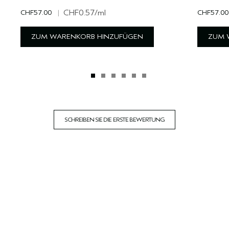
CHF57.00
|
CHF0.57
/ml
CHF57.00
ZUM WARENKORB HINZUFÜGEN
ZUM 
SCHREIBEN SIE DIE ERSTE BEWERTUNG