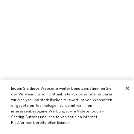
Indem Sie diese Webseite weiter benutzen, stimmen Sie
der Verwendung von Drittanbieter-Cookies oder anderer
AVEDA SALON WERDEN
zur Analyse und statistischen Auswertung von Webseiten
eingesetzten Technologien zu, damit wir Ihnen
WERDE EIN AVEDA-SALON
interessenbezogene Werbung sowie Videos, Social-
BENÖTIGST DU HILFE?
Sharing-Buttons und Inhalte von sozialen Internet-
Plattformen bereitstellen können.
RUFE UNS AN +41315280239
CHATTE MIT UNS
ALLGEMEINES