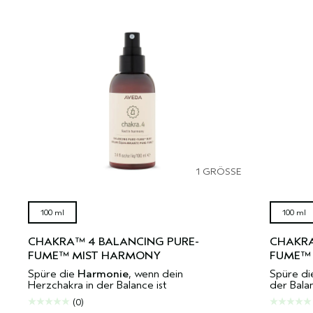
1 GRÖSSE
100 ml
100 ml
CHAKRA™ 4 BALANCING PURE-
CHAKRA
FUME™ MIST HARMONY
FUME™ 
Spüre die
Harmonie
, wenn dein
Spüre d
Herzchakra in der Balance ist
der Balan
(0)