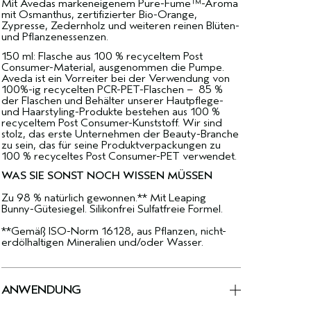
Mit Avedas markeneigenem Pure-Fume™-Aroma
mit Osmanthus, zertifizierter Bio-Orange,
Zypresse, Zedernholz und weiteren reinen Blüten-
und Pflanzenessenzen.
150 ml: Flasche aus 100 % recyceltem Post
Consumer-Material, ausgenommen die Pumpe.
Aveda ist ein Vorreiter bei der Verwendung von
100%-ig recycelten PCR-PET-Flaschen – 85 %
der Flaschen und Behälter unserer Hautpflege-
und Haarstyling-Produkte bestehen aus 100 %
recyceltem Post Consumer-Kunststoff. Wir sind
stolz, das erste Unternehmen der Beauty-Branche
zu sein, das für seine Produktverpackungen zu
100 % recyceltes Post Consumer-PET verwendet.
WAS SIE SONST NOCH WISSEN MÜSSEN
Zu 98 % natürlich gewonnen.** Mit Leaping
Bunny-Gütesiegel. Silikonfrei Sulfatfreie Formel.
**Gemäß ISO-Norm 16128, aus Pflanzen, nicht-
erdölhaltigen Mineralien und/oder Wasser.
ANWENDUNG