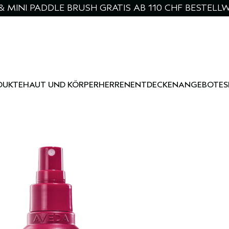
& MINI PADDLE BRUSH GRATIS AB 110 CHF BESTELL
DUKTE
HAUT UND KÖRPER
HERREN
ENTDECKEN
ANGEBOTE
S