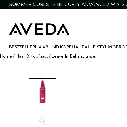
SUMMER CURLS | 2 BE CURLY ADVANCED MINIS 
BESTSELLER
HAAR UND KOPFHAUT
ALLE STYLINGPRO
Home
/
Haar & Kopfhaut
/
Leave-In-Behandlungen