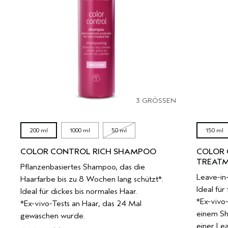
3 GRÖSSEN
200 ml
1000 ml
50 ml
150 ml
COLOR CONTROL RICH SHAMPOO
COLOR 
TREATM
Pflanzenbasiertes Shampoo, das die
Leave-in
Haarfarbe bis zu 8 Wochen lang schützt*.
Ideal für
Ideal für dickes bis normales Haar.
*Ex-vivo
*Ex-vivo-Tests an Haar, das 24 Mal
einem Sh
gewaschen wurde.
einer Le