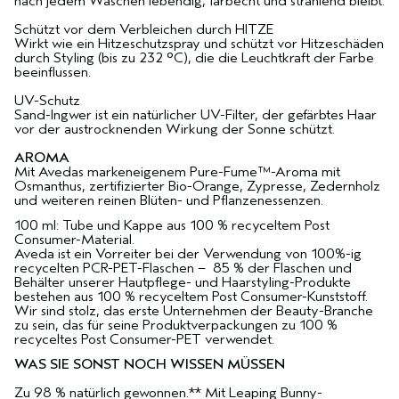
nach jedem Waschen lebendig, farbecht und strahlend bleibt.
Schützt vor dem Verbleichen durch HITZE
Wirkt wie ein Hitzeschutzspray und schützt vor Hitzeschäden
durch Styling (bis zu 232 °C), die die Leuchtkraft der Farbe
beeinflussen.
UV-Schutz
Sand-Ingwer ist ein natürlicher UV-Filter, der gefärbtes Haar
vor der austrocknenden Wirkung der Sonne schützt.
AROMA
Mit Avedas markeneigenem Pure-Fume™-Aroma mit
Osmanthus, zertifizierter Bio-Orange, Zypresse, Zedernholz
und weiteren reinen Blüten- und Pflanzenessenzen.
100 ml: Tube und Kappe aus 100 % recyceltem Post
Consumer-Material.
Aveda ist ein Vorreiter bei der Verwendung von 100%-ig
recycelten PCR-PET-Flaschen – 85 % der Flaschen und
Behälter unserer Hautpflege- und Haarstyling-Produkte
bestehen aus 100 % recyceltem Post Consumer-Kunststoff.
Wir sind stolz, das erste Unternehmen der Beauty-Branche
zu sein, das für seine Produktverpackungen zu 100 %
recyceltes Post Consumer-PET verwendet.
WAS SIE SONST NOCH WISSEN MÜSSEN
Zu 98 % natürlich gewonnen.** Mit Leaping Bunny-