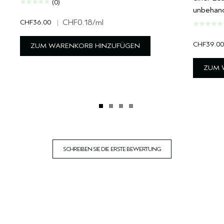
(0)
unbehand
CHF36.00
|
CHF0.18
/ml
CHF39.00
ZUM WARENKORB HINZUFÜGEN
ZUM 
SCHREIBEN SIE DIE ERSTE BEWERTUNG