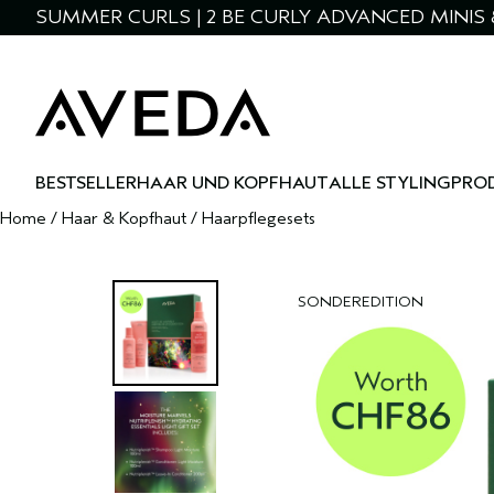
SUMMER CURLS | 2 BE CURLY ADVANCED MINIS 
BESTSELLER
HAAR UND KOPFHAUT
ALLE STYLINGPRO
Home
/
Haar & Kopfhaut
/
Haarpflegesets
SONDEREDITION