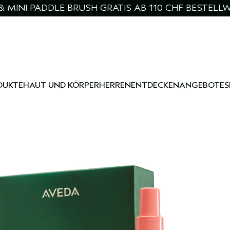
& MINI PADDLE BRUSH GRATIS AB 110 CHF BESTELL
DUKTE
HAUT UND KÖRPER
HERREN
ENTDECKEN
ANGEBOTE
S