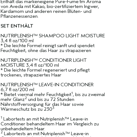
Enthält das markeneigene Pure-Fume:tm Aroma
von Aveda mit Kakao, bio-zertifiziertem Ingwer,
Kardamom und anderen reinen Blüten- und
Pflanzenessenzen.
SET ENTHÄLT
NUTRIPLENISH™ SHAMPOO LIGHT MOISTURE
3,4 fl oz/100 ml
* Die leichte Formel reinigt sanft und spendet
Feuchtigkeit, ohne das Haar zu strapazieren
NUTRIPLENISH™ CONDITIONER LIGHT
MOISTURE 3,4 fl oz/100 ml
* Die leichte Formel regeneriert und pflegt
trockenes, strapaziertes Haar
NUTRIPLENISH™ LEAVE-IN CONDITIONER
6,7 fl oz/200 ml
1
* Bietet viermal mehr Feuchtigkeit
, bis zu zweimal
2
mehr Glanz
und bis zu 72 Stunden
Nährstoffversorgung für das Haar sowie
3
Wärmeschutz bis zu 230
1
Labortests an mit Nutriplenish™ Leave-in
Conditioner behandeltem Haar im Vergleich zu
unbehandeltem Haar.
2
Labortests an mit Nutriplenish™ Leave-in