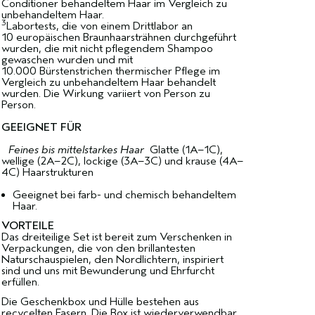
Conditioner behandeltem Haar im Vergleich zu
unbehandeltem Haar.
3
Labortests, die von einem Drittlabor an
10 europäischen Braunhaarsträhnen durchgeführt
wurden, die mit nicht pflegendem Shampoo
gewaschen wurden und mit
10.000 Bürstenstrichen thermischer Pflege im
Vergleich zu unbehandeltem Haar behandelt
wurden. Die Wirkung variiert von Person zu
Person.
GEEIGNET FÜR
Feines bis mittelstarkes Haar
Glatte (1A–1C),
wellige (2A–2C), lockige (3A–3C) und krause (4A–
4C) Haarstrukturen
Geeignet bei farb- und chemisch behandeltem
Haar.
VORTEILE
Das dreiteilige Set ist bereit zum Verschenken in
Verpackungen, die von den brillantesten
Naturschauspielen, den Nordlichtern, inspiriert
sind und uns mit Bewunderung und Ehrfurcht
erfüllen.
Die Geschenkbox und Hülle bestehen aus
recycelten Fasern. Die Box ist wiederverwendbar.