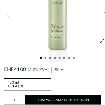
REISE
REISE
PURE ABUNDANCE
EMPFINDLICHE KOPFHAUT
ALLE KOLLEKTIONEN
CHF41.00
CHF0.27
/ml
150 ml
150 ml
CHF41.00
ZUM WARENKORB HINZUFÜGEN