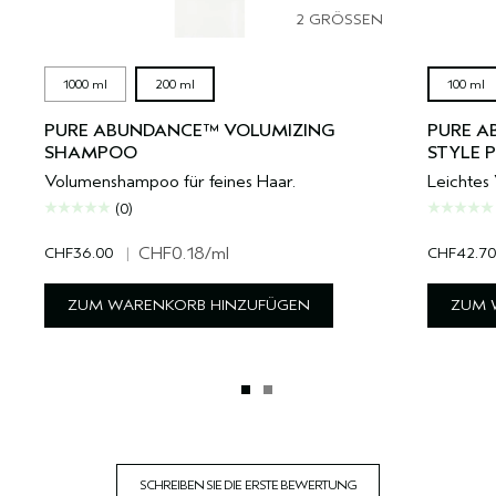
2 GRÖSSEN
1000 ml
200 ml
100 ml
PURE ABUNDANCE™ VOLUMIZING
PURE A
SHAMPOO
STYLE 
Volumenshampoo für feines Haar.
Leichtes 
(0)
CHF36.00
|
CHF0.18
/ml
CHF42.70
ZUM WARENKORB HINZUFÜGEN
ZUM 
SCHREIBEN SIE DIE ERSTE BEWERTUNG