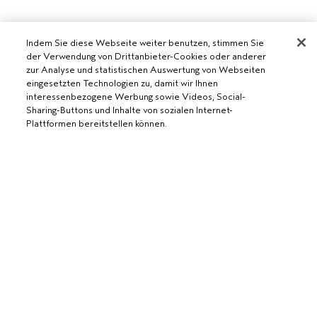
Indem Sie diese Webseite weiter benutzen, stimmen Sie
der Verwendung von Drittanbieter-Cookies oder anderer
AVEDA SALON WERDEN
zur Analyse und statistischen Auswertung von Webseiten
eingesetzten Technologien zu, damit wir Ihnen
WERDE EIN AVEDA-SALON
interessenbezogene Werbung sowie Videos, Social-
BENÖTIGST DU HILFE?
Sharing-Buttons und Inhalte von sozialen Internet-
Plattformen bereitstellen können.
RUFE UNS AN +41315280239
CHATTE MIT UNS
ALLGEMEINES
KUNDENSERVICE
DATENSCHUTZRICHTLINIE
KONTAKTIERE DEN HERSTELLER
ZUM WARENKORB HINZUFÜGEN
NUTZUNGSBEDINGUNGEN
RÜCKSENDUNGEN & UMTAUSCH
VERKAUFSBEDINGUNGEN
ALLGEMEINE FRAGEN
COOKIES DER WEBSEITE VERWALTEN
BARRIEREFREIHEIT
© Aveda Corp.