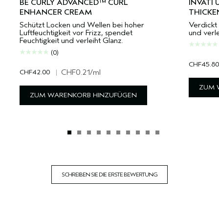
BE CURLY ADVANCED™ CURL
INVATI
ENHANCER CREAM
THICKE
Schützt Locken und Wellen bei hoher
Verdickt 
Luftfeuchtigkeit vor Frizz, spendet
und verle
Feuchtigkeit und verleiht Glanz.
(0)
CHF45.80
CHF42.00
|
CHF0.21
/ml
ZUM 
ZUM WARENKORB HINZUFÜGEN
SCHREIBEN SIE DIE ERSTE BEWERTUNG