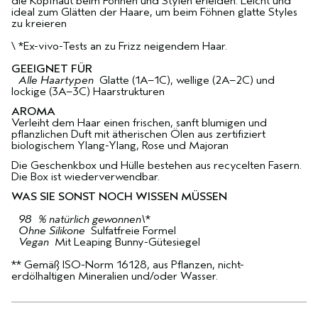
die Kopfhaut beim Föhnen und Stylen erleiden. Leicht und
ideal zum Glätten der Haare, um beim Föhnen glatte Styles
zu kreieren
\ *Ex-vivo-Tests an zu Frizz neigendem Haar.
GEEIGNET FÜR
Alle Haartypen
Glatte (1A–1C), wellige (2A–2C) und
lockige (3A–3C) Haarstrukturen
AROMA
Verleiht dem Haar einen frischen, sanft blumigen und
pflanzlichen Duft mit ätherischen Ölen aus zertifiziert
biologischem Ylang-Ylang, Rose und Majoran
Die Geschenkbox und Hülle bestehen aus recycelten Fasern.
Die Box ist wiederverwendbar.
WAS SIE SONST NOCH WISSEN MÜSSEN
98 % natürlich gewonnen\
*
Ohne Silikone
Sulfatfreie Formel
Vegan
Mit Leaping Bunny-Gütesiegel
** Gemäß ISO-Norm 16128, aus Pflanzen, nicht-
erdölhaltigen Mineralien und/oder Wasser.