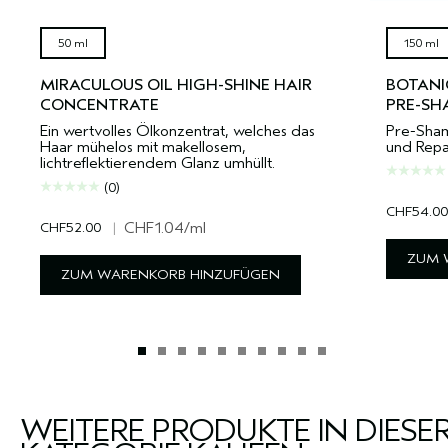
50 ml
150 ml
MIRACULOUS OIL HIGH-SHINE HAIR
BOTANI
CONCENTRATE
PRE-S
Ein wertvolles Ölkonzentrat, welches das
Pre-Sham
Haar mühelos mit makellosem,
und Repa
lichtreflektierendem Glanz umhüllt.
(0)
CHF54.00
CHF52.00
|
CHF1.04
/ml
ZUM 
ZUM WARENKORB HINZUFÜGEN
WEITERE PRODUKTE IN DIESE