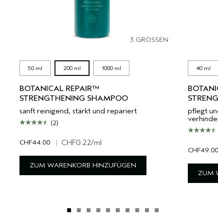
3 GRÖSSEN
50 ml
200 ml
1000 ml
40 ml
BOTANICAL REPAIR™
BOTANI
STRENGTHENING SHAMPOO
STRENG
sanft reinigend, stärkt und repariert
pflegt un
verhinder
(2)
CHF44.00
|
CHF0.22
/ml
CHF49.0
ZUM WARENKORB HINZUFÜGEN
ZUM 