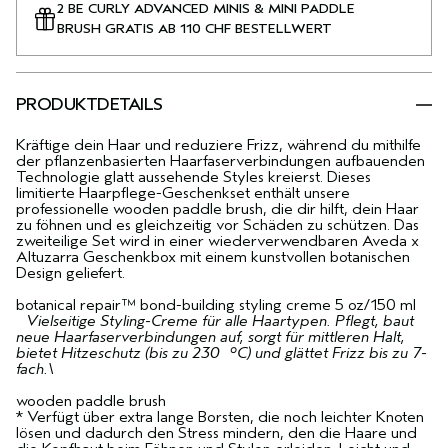
2 BE CURLY ADVANCED MINIS & MINI PADDLE
BRUSH GRATIS AB 110 CHF BESTELLWERT
PRODUKTDETAILS
Kräftige dein Haar und reduziere Frizz, während du mithilfe
der pflanzenbasierten Haarfaserverbindungen aufbauenden
Technologie glatt aussehende Styles kreierst. Dieses
limitierte Haarpflege-Geschenkset enthält unsere
professionelle wooden paddle brush, die dir hilft, dein Haar
zu föhnen und es gleichzeitig vor Schäden zu schützen. Das
zweiteilige Set wird in einer wiederverwendbaren Aveda x
Altuzarra Geschenkbox mit einem kunstvollen botanischen
Design geliefert.
botanical repair™ bond-building styling creme 5 oz/150 ml
Vielseitige Styling-Creme für alle Haartypen. Pflegt, baut
neue Haarfaserverbindungen auf, sorgt für mittleren Halt,
bietet Hitzeschutz (bis zu 230 °C) und glättet Frizz bis zu 7-
fach.\
wooden paddle brush
* Verfügt über extra lange Borsten, die noch leichter Knoten
lösen und dadurch den Stress mindern, den die Haare und