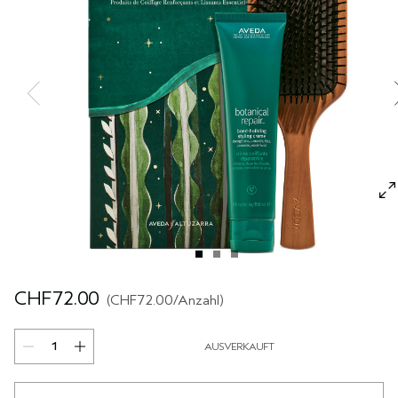
REISE
REISE
PURE ABUNDANCE
EMPFINDLICHE KOPFHAUT
ALLE KOLLEKTIONEN
CHF72.00
CHF72.00
/Anzahl
AUSVERKAUFT