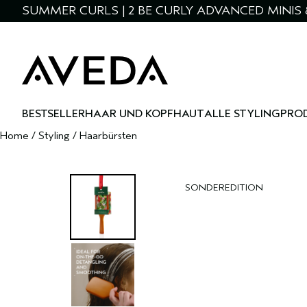
SUMMER CURLS | 2 BE CURLY ADVANCED MINIS 
BESTSELLER
HAAR UND KOPFHAUT
ALLE STYLINGPRO
Home
/
Styling
/
Haarbürsten
SONDEREDITION