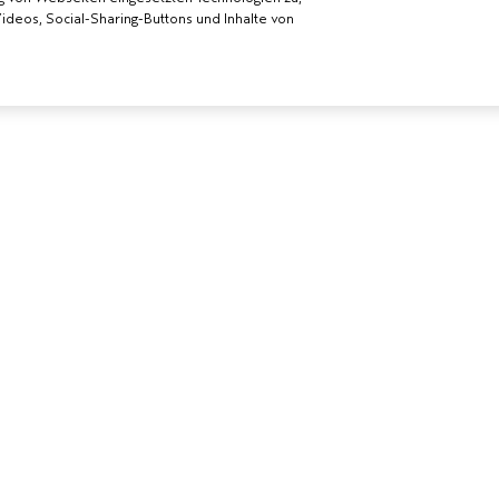
deos, Social-Sharing-Buttons und Inhalte von
 WERDEN
BENÖTIGST DU HILFE?
ALLGEMEINE
DA-SALON
RUFE UNS AN +41315280239
DATENSCHUTZ
CHATTE MIT UNS
NUTZUNGSBE
KUNDENSERVICE
VERKAUFSBE
KONTAKTIERE DEN HERSTELLER
ALLGEMEINE 
RÜCKSENDUNGEN &
COOKIES DER 
UMTAUSCH
VERWALTEN