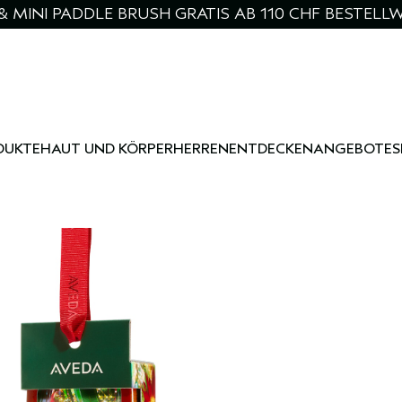
& MINI PADDLE BRUSH GRATIS AB 110 CHF BESTELL
DUKTE
HAUT UND KÖRPER
HERREN
ENTDECKEN
ANGEBOTE
S