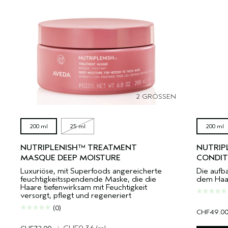
2 GRÖSSEN
200 ml
25 ml
200 ml
NUTRIPLENISH™ TREATMENT
NUTRIP
MASQUE DEEP MOISTURE
CONDIT
Luxuriöse, mit Superfoods angereicherte
Die aufb
feuchtigkeitsspendende Maske, die die
dem Haar
Haare tiefenwirksam mit Feuchtigkeit
versorgt, pflegt und regeneriert
(0)
CHF49.0