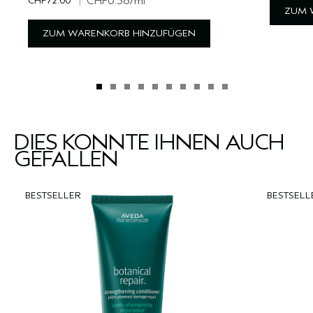
CHF72.00
|
CHF0.36
/ml
ZUM 
ZUM WARENKORB HINZUFÜGEN
DIES KÖNNTE IHNEN AUCH
GEFALLEN
BESTSELLER
BESTSELL