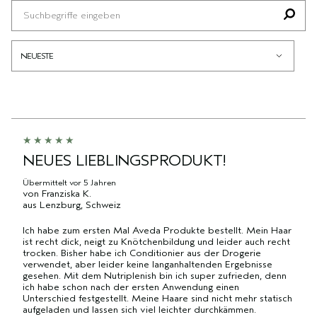
PRODUKTE,
HÄUFIGSTEN
DER
HÄNDLER-
AUFGESCHLÜSSELT
BEWERTETEN
AM
PRODUKT-
NACH
PRODUKTE,
HÄUFIGSTEN
ID,
HÄNDLER-
AUFGESCHLÜSSELT
BEWERTETEN
PRODUKTNAME,
PRODUKT-
NACH
PRODUKTE,
MARKE,
ID,
HÄNDLER-
AUFGESCHLÜSSELT
KATEGORIE,
PRODUKTNAME,
PRODUKT-
NACH
DURCHSCHNITTLICHER
MARKE,
ID,
HÄNDLER-
BEWERTUNG
KATEGORIE,
PRODUKTNAME,
PRODUKT-
UND
DURCHSCHNITTLICHER
MARKE,
ID,
ANZAHL
BEWERTUNG
KATEGORIE,
PRODUKTNAME,
NEUES LIEBLINGSPRODUKT!
DER
UND
DURCHSCHNITTLICHER
MARKE,
BEWERTUNGEN
ANZAHL
BEWERTUNG
Übermittelt
vor 5 Jahren
KATEGORIE,
von
Franziska K.
DER
UND
DURCHSCHNITTLICHER
aus
Lenzburg, Schweiz
BEWERTUNGEN
ANZAHL
BEWERTUNG
DER
Ich habe zum ersten Mal Aveda Produkte bestellt. Mein Haar
UND
ist recht dick, neigt zu Knötchenbildung und leider auch recht
BEWERTUNGEN
ANZAHL
trocken. Bisher habe ich Conditionier aus der Drogerie
DER
verwendet, aber leider keine langanhaltenden Ergebnisse
BEWERTUNGEN
gesehen. Mit dem Nutriplenish bin ich super zufrieden, denn
ich habe schon nach der ersten Anwendung einen
Unterschied festgestellt. Meine Haare sind nicht mehr statisch
aufgeladen und lassen sich viel leichter durchkämmen.