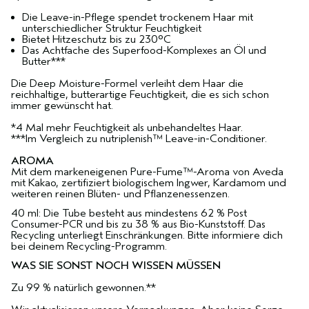
Die Leave-in-Pflege spendet trockenem Haar mit
unterschiedlicher Struktur Feuchtigkeit
Bietet Hitzeschutz bis zu 230°C
Das Achtfache des Superfood-Komplexes an Öl und
Butter***
Die Deep Moisture-Formel verleiht dem Haar die
reichhaltige, butterartige Feuchtigkeit, die es sich schon
immer gewünscht hat.
*4 Mal mehr Feuchtigkeit als unbehandeltes Haar.
***Im Vergleich zu nutriplenish™ Leave-in-Conditioner.
AROMA
Mit dem markeneigenen Pure-Fume™-Aroma von Aveda
mit Kakao, zertifiziert biologischem Ingwer, Kardamom und
weiteren reinen Blüten- und Pflanzenessenzen.
40 ml: Die Tube besteht aus mindestens 62 % Post
Consumer-PCR und bis zu 38 % aus Bio-Kunststoff. Das
Recycling unterliegt Einschränkungen. Bitte informiere dich
bei deinem Recycling-Programm.
WAS SIE SONST NOCH WISSEN MÜSSEN
Zu 99 % natürlich gewonnen.**