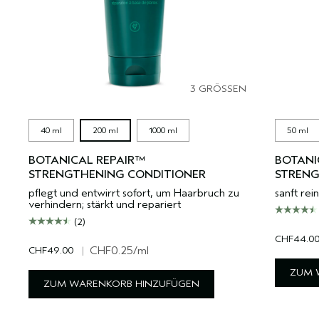
3 GRÖSSEN
40 ml
200 ml
1000 ml
50 ml
BOTANICAL REPAIR™
BOTANI
STRENGTHENING CONDITIONER
STREN
pflegt und entwirrt sofort, um Haarbruch zu
sanft rei
verhindern; stärkt und repariert
(2)
CHF44.0
CHF49.00
|
CHF0.25
/ml
ZUM 
ZUM WARENKORB HINZUFÜGEN