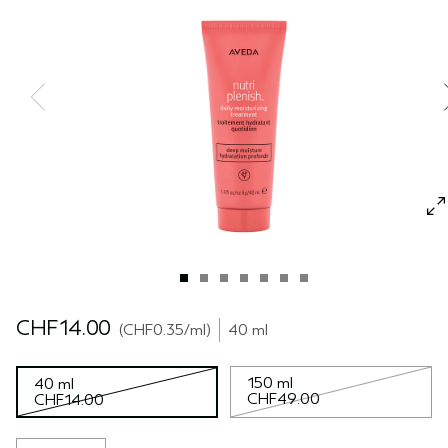
REISE
REISE
PURE ABUNDANCE
EMPFINDLICHE KOPFHAUT
ALLE KOLLEKTIONEN
CHF14.00
CHF0.35
/ml
40 ml
150 ml
40 ml
CHF49.00
CHF14.00