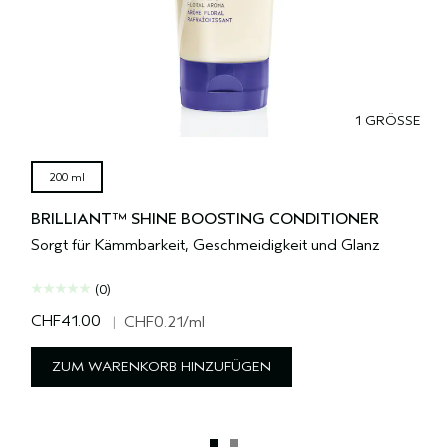
1 GRÖSSE
200 ml
BRILLIANT™ SHINE BOOSTING CONDITIONER
Sorgt für Kämmbarkeit, Geschmeidigkeit und Glanz
(0)
CHF41.00
|
CHF0.21
/ml
ZUM WARENKORB HINZUFÜGEN