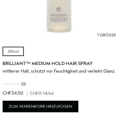
1 GRÖSSE
250 ml
BRILLIANT™ MEDIUM HOLD HAIR SPRAY
mittlerer Halt, schützt vor Feuchtigkeit und verleiht Glanz
(0)
CHF34.50
C
|
CHF0.14
/ml
ZUM WARENKORB HINZUFÜGEN