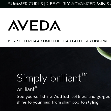
SUMMER CURLS | 2 BE CURLY ADVANCED MINIS 
BESTSELLER
HAAR UND KOPFHAUT
ALLE STYLINGPRO
™
Simply brilliant
™
brilliant
See yourself shine. Add lush softness and gorgeo
shine to your hair, from shampoo to styling.