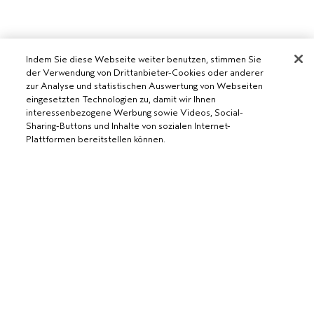
Indem Sie diese Webseite weiter benutzen, stimmen Sie
der Verwendung von Drittanbieter-Cookies oder anderer
zur Analyse und statistischen Auswertung von Webseiten
AVEDA SALON WERDEN
eingesetzten Technologien zu, damit wir Ihnen
interessenbezogene Werbung sowie Videos, Social-
WERDE EIN AVEDA-SALON
Sharing-Buttons und Inhalte von sozialen Internet-
BENÖTIGST DU HILFE?
Plattformen bereitstellen können.
RUFE UNS AN +41315280239
CHATTE MIT UNS
ALLGEMEINES
KUNDENSERVICE
ZUM WARENKORB HINZUFÜGEN
DATENSCHUTZRICHTLINIE
KONTAKTIERE DEN HERSTELLER
NUTZUNGSBEDINGUNGEN
RÜCKSENDUNGEN & UMTAUSCH
VERKAUFSBEDINGUNGEN
ALLGEMEINE FRAGEN
COOKIES DER WEBSEITE VERWALTEN
BARRIEREFREIHEIT
© Aveda Corp.