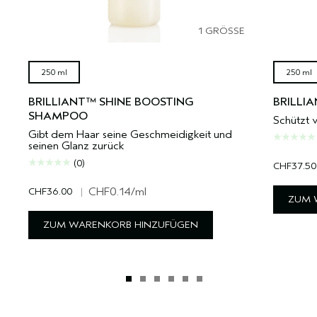
1 GRÖSSE
250 ml
250 ml
BRILLIANT™ SHINE BOOSTING
BRILLI
SHAMPOO
Schützt 
Gibt dem Haar seine Geschmeidigkeit und
seinen Glanz zurück
(0)
CHF37.50
CHF36.00
|
CHF0.14
/ml
ZUM 
ZUM WARENKORB HINZUFÜGEN