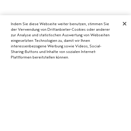
Indem Sie diese Webseite weiter benutzen, stimmen Sie
der Verwendung von Drittanbieter-Cookies oder anderer
zur Analyse und statistischen Auswertung von Webseiten
eingesetzten Technologien zu, damit wir Ihnen
interessenbezogene Werbung sowie Videos, Social-
Sharing-Buttons und Inhalte von sozialen Internet-
AVEDA SALON WERDEN
Plattformen bereitstellen können.
WERDE EIN AVEDA-SALON
BENÖTIGST DU HILFE?
ZUM WARENKORB HINZUFÜGEN
RUFE UNS AN +41315280239
CHATTE MIT UNS
ALLGEMEINES
KUNDENSERVICE
DATENSCHUTZRICHTLINIE
KONTAKTIERE DEN HERSTELLER
NUTZUNGSBEDINGUNGEN
RÜCKSENDUNGEN & UMTAUSCH
VERKAUFSBEDINGUNGEN
ALLGEMEINE FRAGEN
COOKIES DER WEBSEITE VERWALTEN