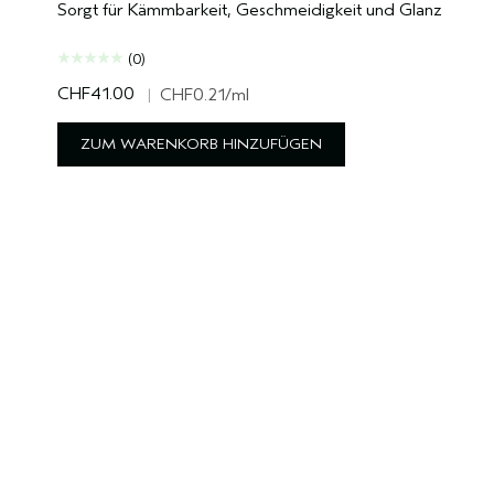
Sorgt für Kämmbarkeit, Geschmeidigkeit und Glanz
(0)
CHF41.00
|
CHF0.21
/ml
ZUM WARENKORB HINZUFÜGEN