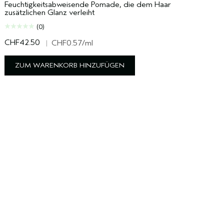
Feuchtigkeitsabweisende Pomade, die dem Haar
zusätzlichen Glanz verleiht
(0)
CHF42.50
C
|
CHF0.57
/ml
ZUM WARENKORB HINZUFÜGEN