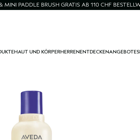
& MINI PADDLE BRUSH GRATIS AB 110 CHF BESTELL
DUKTE
HAUT UND KÖRPER
HERREN
ENTDECKEN
ANGEBOTE
S