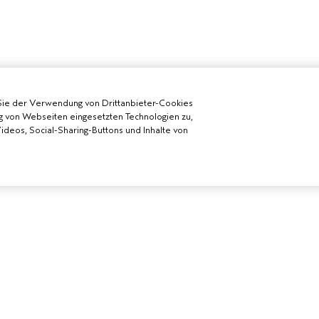
Sie der Verwendung von Drittanbieter-Cookies
g von Webseiten eingesetzten Technologien zu,
deos, Social-Sharing-Buttons und Inhalte von
 WERDEN
BENÖTIGST DU HILFE?
ALLGEMEINE
DA-SALON
RUFE UNS AN +41315280239
DATENSCHUTZ
CHATTE MIT UNS
NUTZUNGSBE
KUNDENSERVICE
VERKAUFSBE
KONTAKTIERE DEN HERSTELLER
ALLGEMEINE 
RÜCKSENDUNGEN &
COOKIES DER 