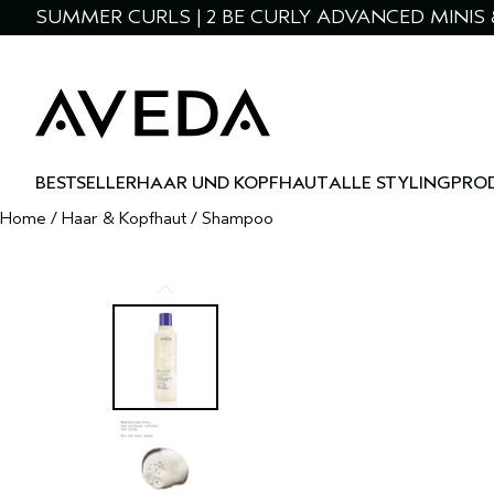
SUMMER CURLS | 2 BE CURLY ADVANCED MINIS 
BESTSELLER
HAAR UND KOPFHAUT
ALLE STYLINGPRO
Home
/
Haar & Kopfhaut
/
Shampoo