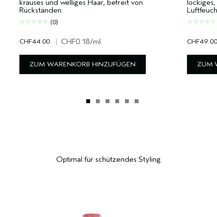
krauses und welliges Haar, befreit von
lockiges,
Rückständen.
Luftfeuch
(0)
CHF44.00
|
CHF0.18
/ml
CHF49.0
ZUM WARENKORB HINZUFÜGEN
ZUM 
Optimal für schützendes Styling