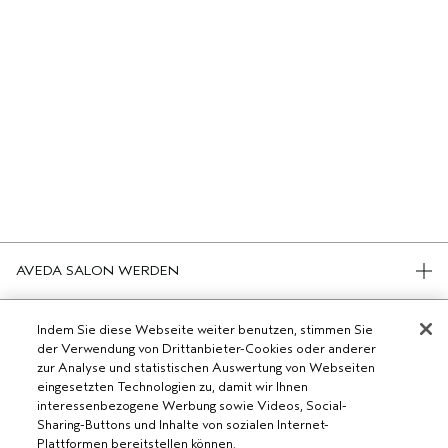
AVEDA SALON WERDEN
WERDE EIN AVEDA-SALON
BENÖTIGST DU HILFE?
Indem Sie diese Webseite weiter benutzen, stimmen Sie
der Verwendung von Drittanbieter-Cookies oder anderer
RUFE UNS AN +41315280239
zur Analyse und statistischen Auswertung von Webseiten
CHATTE MIT UNS
ALLGEMEINES
eingesetzten Technologien zu, damit wir Ihnen
KUNDENSERVICE
interessenbezogene Werbung sowie Videos, Social-
DATENSCHUTZRICHTLINIE
KONTAKTIERE DEN HERSTELLER
Sharing-Buttons und Inhalte von sozialen Internet-
NUTZUNGSBEDINGUNGEN
RÜCKSENDUNGEN & UMTAUSCH
Plattformen bereitstellen können.