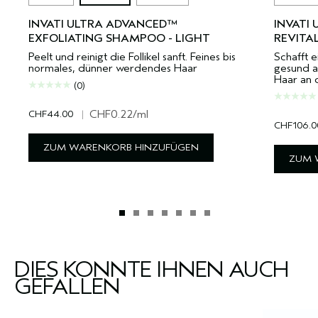
INVATI ULTRA ADVANCED™
INVATI
EXFOLIATING SHAMPOO - LIGHT
REVITA
Peelt und reinigt die Follikel sanft. Feines bis
Schafft e
normales, dünner werdendes Haar
gesund a
Haar an 
(0)
CHF44.00
|
CHF0.22
/ml
CHF106.0
ZUM WARENKORB HINZUFÜGEN
ZUM 
DIES KÖNNTE IHNEN AUCH
GEFALLEN