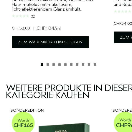
Haar mühelos mit makellosem,
und Repa
lichtreflektierendem Glanz umhüllt.
(0)
CHF54.00
CHF52.00
|
CHF1.04
/ml
ZUM 
ZUM WARENKORB HINZUFÜGEN
WEITERE PRODUKTE IN DIESE
KATEGORIE KAUFEN
SONDEREDITION
SONDERE