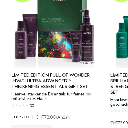
1 GRÖSSE
LIMITED EDITION FULL OF WONDER
LIMITE
INVATI ULTRA ADVANCED™
BRILLI
THICKENING ESSENTIALS GIFT SET
STRENG
SET
Haarverstärkende Essentials für feines bis
mittelstarkes Haar.
Haarfaser
geschädi
(0)
CHF72.00
|
CHF72.00
/Anzahl
CHF72.00