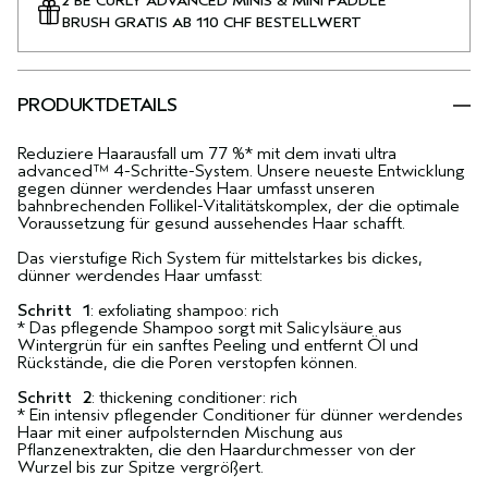
2 BE CURLY ADVANCED MINIS & MINI PADDLE
BRUSH GRATIS AB 110 CHF BESTELLWERT
PRODUKTDETAILS
Reduziere Haarausfall um 77 %* mit dem invati ultra
advanced™ 4-Schritte-System. Unsere neueste Entwicklung
gegen dünner werdendes Haar umfasst unseren
bahnbrechenden Follikel-Vitalitätskomplex, der die optimale
Voraussetzung für gesund aussehendes Haar schafft.
Das vierstufige Rich System für mittelstarkes bis dickes,
dünner werdendes Haar umfasst:
Schritt 1
: exfoliating shampoo: rich
* Das pflegende Shampoo sorgt mit Salicylsäure aus
Wintergrün für ein sanftes Peeling und entfernt Öl und
Rückstände, die die Poren verstopfen können.
Schritt 2
: thickening conditioner: rich
* Ein intensiv pflegender Conditioner für dünner werdendes
Haar mit einer aufpolsternden Mischung aus
Pflanzenextrakten, die den Haardurchmesser von der
Wurzel bis zur Spitze vergrößert.