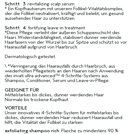
Schritt 3
: revitalizing scalp serum
* Ein Kopfhautserum mit unserem Follikel-Vitalitätskomplex,
der die Follikel neutralisiert, kräftigt und belebt, um gesund
aussehendes Haar zu unterstützen.
Schritt 4
: fortifying leave-in treatment
*Diese Pflege verleiht der äußeren Schuppenschicht des
Haars Widerstandsfähigkeit, stabilisiert dünner werdende
Haarfasern von der Wurzel bis zur Spitze und schützt so vor
Haarausfall aufgrund von Haarbruch.
Dermatologisch getestet.
\ *Verringerung des Haarausfalls durch Haarbruch, aus
wiederholten Pflegetests an den Haaren nach Anwendung
des invati ultra advanced™ 4-Schritte-Systems aus
Shampoo, Conditioner, Serum und Leave-in-Pflege.
GEEIGNET FÜR
Mittelstarkes bis dickes, dünner werdendes Haar
Normale bis trockene Kopfhaut
VORTEILE
Unser innovatives 4-Schritte-System für mittelstarkes bis
dickes, dünner werdendes Haar reduziert Haarausfall und
hilft, die Vitalität der Follikel zu stärken.
exfoliating shampoo rich
: Flasche zu mindestens 90 %