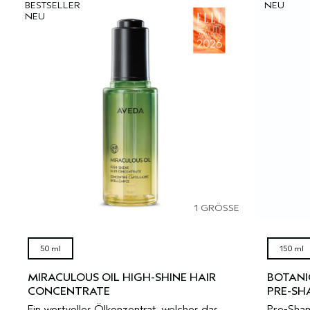
BESTSELLER
NEU
NEU
1 GRÖSSE
50 ml
150 ml
MIRACULOUS OIL HIGH-SHINE HAIR
BOTANI
CONCENTRATE
PRE-S
Ein wertvolles Ölkonzentrat, welches das
Pre-Sham